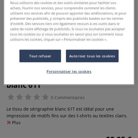
Nous utilisons des cookies et des outils similaires pour faciliter vos
achats, fournir nos services, pour comprendre comment les clients
utilisent nos services afin de pouvoir apporter des améliorations, et pour
présenter des publicités, y compris des publicités basées sur les centres
d’intérêt. Des services tiers ont également recours à ces outils dans le
cadre de notre affichage de publicités. Si vous ne souhaitez pas accepter
tous les cookies ou si vous souhaitez en savoir plus sur comment nous
utilisons les cookies, cliquer sur « Personnaliser les cookies ».
Tout refuser
Autoriser tous les cookies
Personnaliser les cookies
Tissu pour écran de sérigrahie
blanc 61T
0 Commentaires
Le tissu de sérigraphie blanc 61T est idéal pour une
impression de motifs fins sur des t-shirts ou textiles clairs.
Plus