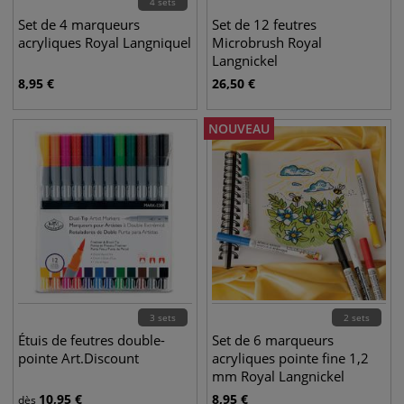
4 sets
Set de 4 marqueurs
Set de 12 feutres
acryliques Royal Langniquel
Microbrush Royal
Langnickel
8,95
€
26,50
€
NOUVEAU
3 sets
2 sets
Étuis de feutres double-
Set de 6 marqueurs
pointe Art.Discount
acryliques pointe fine 1,2
mm Royal Langnickel
10,95
€
8,95
€
dès