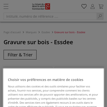
Page d'accueil
Marques
Essdee
Gravure sur bois - Essdee
Gravure sur bois - Essdee
Filter & Trier
Choisir vos préférences en matière de cookies
Nous utilisons des cookies et des outils similaires pour faciliter vos
achats, fournir nos services, pour comprendre comment les clients
utilisent nos services afin de pouvoir apporter des améliorations, et pour
présenter des publicités, y compris des publicités basées sur les centres
d’intérêt. Des services tiers ont également recours à ces outils dans le
cadre de notre affichage de publicités. Si vous ne souhaitez pas accepter