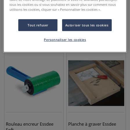
tous les cookies ou si vous souhaitez en savoir plus sur comment nous
utilisons les cookies, cliquer sur « Personnaliser les cookies ».
Rouleaux encreurs Essdee
Rouleaux encreurs Essdee
Tout refuser
Autoriser tous les cookies
Standard
Professionnal
Personnaliser les cookies
8,45
€
12,95
€
dès
dès
Rouleau encreur Essdee
Planche à graver Essdee
Soft