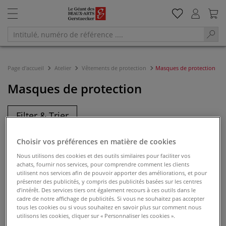
Page d'accueil
Atelier
Vêtements de protection
Masques de protection
Masques de protection
Filter & Trier
Choisir vos préférences en matière de cookies
Nous utilisons des cookies et des outils similaires pour faciliter vos
achats, fournir nos services, pour comprendre comment les clients
utilisent nos services afin de pouvoir apporter des améliorations, et pour
présenter des publicités, y compris des publicités basées sur les centres
d’intérêt. Des services tiers ont également recours à ces outils dans le
cadre de notre affichage de publicités. Si vous ne souhaitez pas accepter
tous les cookies ou si vous souhaitez en savoir plus sur comment nous
utilisons les cookies, cliquer sur « Personnaliser les cookies ».