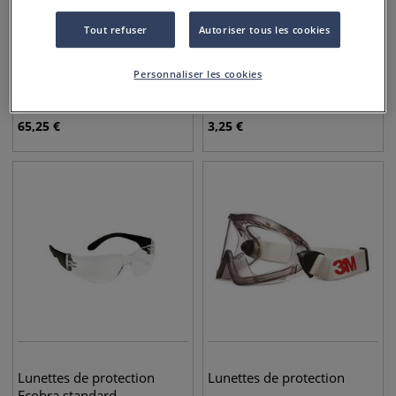
Tout refuser
Autoriser tous les cookies
Set Molotow, gants et
Masque de protection
Personnaliser les cookies
masque
65,25
€
3,25
€
Lunettes de protection
Lunettes de protection
Ecobra standard