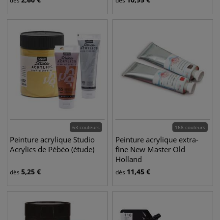
dès
dès
63 couleurs
168 couleurs
Peinture acrylique Studio
Peinture acrylique extra-
Acrylics de Pébéo (étude)
fine New Master Old
Holland
5,25
€
11,45
€
dès
dès