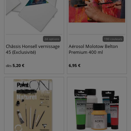
24 options
190 couleurs
Châssis Honsell vernissage
Aérosol Molotow Belton
45 (Exclusivité)
Premium 400 ml
5,20
€
6,95
€
dès