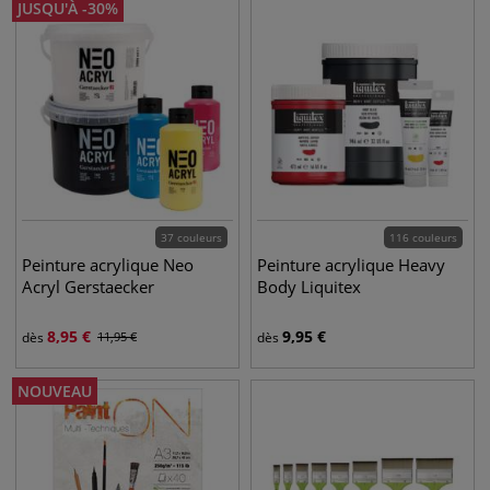
JUSQU'À
-
30
%
37 couleurs
116 couleurs
Peinture acrylique Neo
Peinture acrylique Heavy
Acryl Gerstaecker
Body Liquitex
8,95
€
9,95
€
dès
11,95
€
dès
NOUVEAU