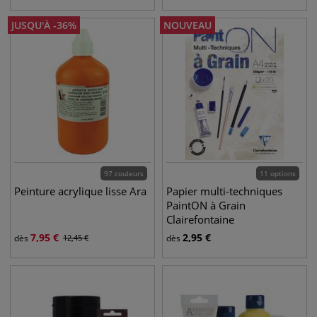
JUSQU'À
-
36
%
NOUVEAU
97 couleurs
11 options
Peinture acrylique lisse Ara
Papier multi-techniques
PaintON à Grain
Clairefontaine
7,95
€
2,95
€
dès
12,45
€
dès