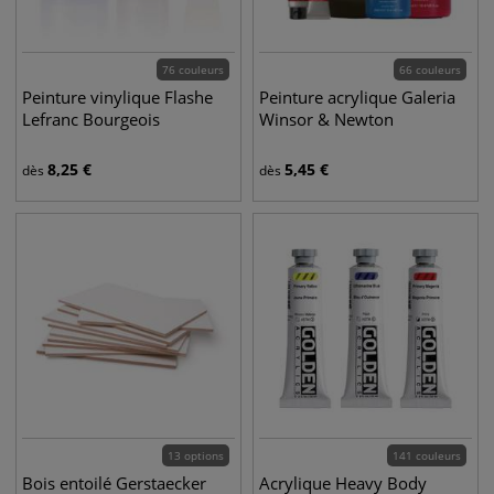
76 couleurs
66 couleurs
Peinture vinylique Flashe
Peinture acrylique Galeria
Lefranc Bourgeois
Winsor & Newton
8,25
€
5,45
€
dès
dès
13 options
141 couleurs
Bois entoilé Gerstaecker
Acrylique Heavy Body