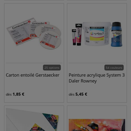
25 options
54 couleurs
Carton entoilé Gerstaecker
Peinture acrylique System 3
Daler Rowney
1,85
€
5,45
€
dès
dès