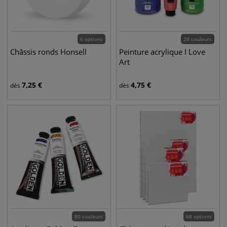
6 options
24 couleurs
Châssis ronds Honsell
Peinture acrylique I Love
Art
7,25
€
4,75
€
dès
dès
80 couleurs
68 options