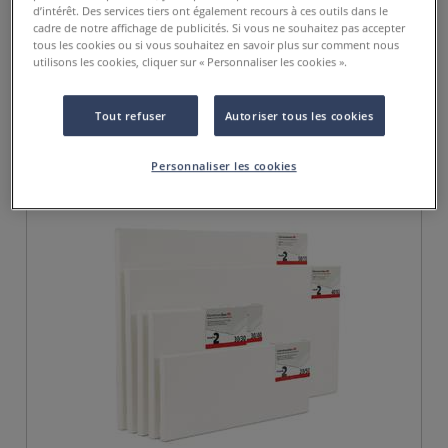
d’intérêt. Des services tiers ont également recours à ces outils dans le
Coffret acrylique Ara fluo
cadre de notre affichage de publicités. Si vous ne souhaitez pas accepter
tous les cookies ou si vous souhaitez en savoir plus sur comment nous
utilisons les cookies, cliquer sur « Personnaliser les cookies ».
52,50 €
79,00 €
Tout refuser
Autoriser tous les cookies
JUSQU'À -26%
Personnaliser les cookies