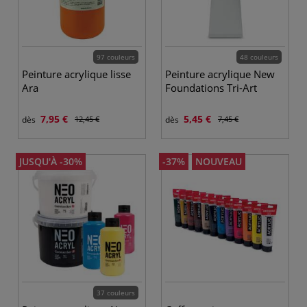
97 couleurs
48 couleurs
Peinture acrylique lisse
Peinture acrylique New
Ara
Foundations Tri-Art
7,95 €
5,45 €
dès
12,45 €
dès
7,45 €
JUSQU'À -30%
-37%
NOUVEAU
37 couleurs