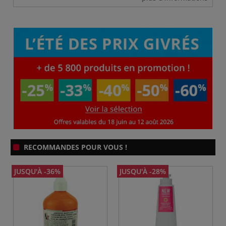
RECOMMANDES POUR VOUS !
JUSQU'À -36%
JUSQU'À -28%