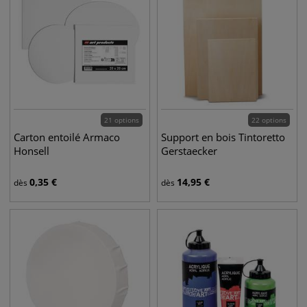
21 options
22 options
Carton entoilé Armaco
Support en bois Tintoretto
Honsell
Gerstaecker
0,35
€
14,95
€
dès
dès