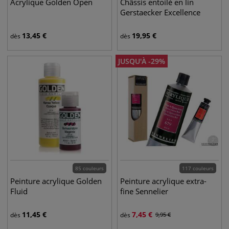
Acrylique Golden Open
Châssis entoilé en lin
Gerstaecker Excellence
13,45
€
19,95
€
dès
dès
JUSQU'À
-
29
%
85 couleurs
117 couleurs
Peinture acrylique Golden
Peinture acrylique extra-
Fluid
fine Sennelier
11,45
€
7,45
€
dès
dès
9,95
€