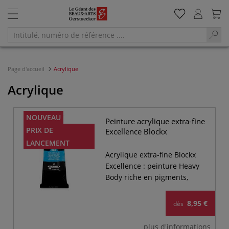
Page d'accueil
Acrylique
Acrylique
NOUVEAU
Peinture acrylique extra-fine
PRIX DE
Excellence Blockx
LANCEMENT
Acrylique extra-fine Blockx
Excellence : peinture Heavy
Body riche en pigments,
onctueuse, résistante et
polyvalente. Résine
8,95 €
dès
biosourcée, qualité
professionnelle.
plus d'informations