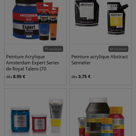
70 couleurs
60 couleurs
Peinture Acrylique
Peinture acrylique Abstract
Amsterdam Expert Series
Sennelier
de Royal Talens (70
couleurs)
8,95
€
3,75
€
dès
dès