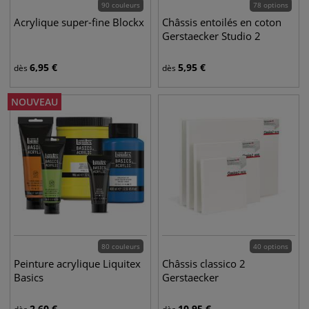
90 couleurs
78 options
Acrylique super-fine Blockx
Châssis entoilés en coton
Gerstaecker Studio 2
6,95
€
5,95
€
dès
dès
NOUVEAU
80 couleurs
40 options
Peinture acrylique Liquitex
Châssis classico 2
Basics
Gerstaecker
2,60
€
10,95
€