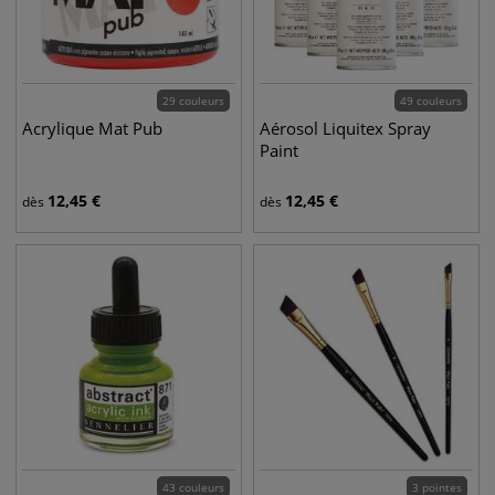
29 couleurs
49 couleurs
Acrylique Mat Pub
Aérosol Liquitex Spray
Paint
12,45
€
12,45
€
dès
dès
43 couleurs
3 pointes