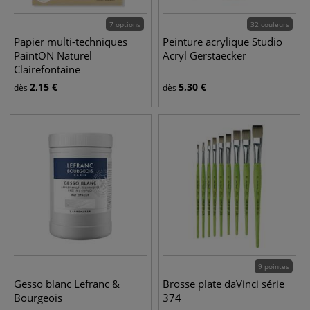
7 options
32 couleurs
Papier multi-techniques
Peinture acrylique Studio
PaintON Naturel
Acryl Gerstaecker
Clairefontaine
2,15
€
5,30
€
dès
dès
9 pointes
Gesso blanc Lefranc &
Brosse plate daVinci série
Bourgeois
374