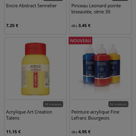
Encre Abstract Sennelier
Pinceau Leonard pointe
biseautée, série 30
7,25
€
3,45
€
dès
NOUVEAU
38 couleurs
56 couleurs
Acrylique Art Creation
Peinture acrylique Fine
Talens
Lefranc Bourgeois
11,15
€
4,95
€
dès