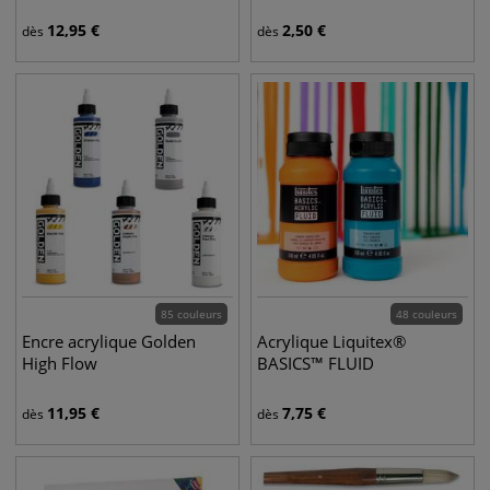
12,95
€
2,50
€
dès
dès
85 couleurs
48 couleurs
Encre acrylique Golden
Acrylique Liquitex®
High Flow
BASICS™ FLUID
11,95
€
7,75
€
dès
dès