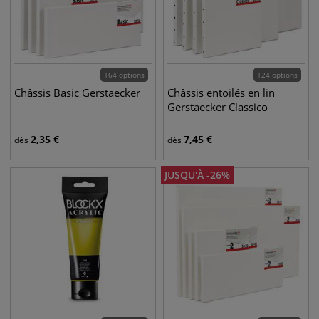
164 options
124 options
Châssis Basic Gerstaecker
Châssis entoilés en lin
Gerstaecker Classico
2,35
€
7,45
€
dès
dès
JUSQU'À
-
26
%