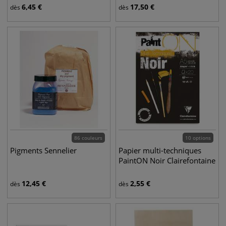
6,45
€
17,50
€
dès
dès
86 couleurs
10 options
Pigments Sennelier
Papier multi-techniques
PaintON Noir Clairefontaine
12,45
€
2,55
€
dès
dès