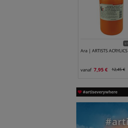
97
Ara | ARTISTS ACRYLICS
7,95 €
12,45 €
vanaf
#artiseverywhere