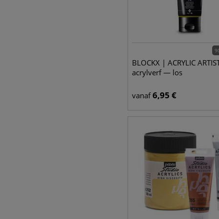
9
BLOCKX | ACRYLIC ARTIS
acrylverf — los
6,95
€
vanaf