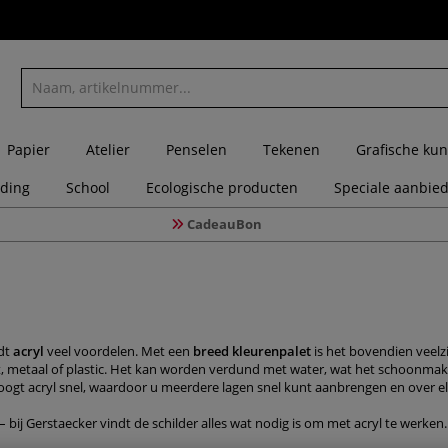
Papier
Atelier
Penselen
Tekenen
Grafische kun
eding
School
Ecologische producten
Speciale aanbie
CadeauBon
dt
acryl
veel voordelen. Met een
breed kleurenpalet
is het bovendien veelz
ut, metaal of plastic. Het kan worden verdund met water, wat het schoonmak
oogt acryl snel, waardoor u meerdere lagen snel kunt aanbrengen en over el
– bij Gerstaecker vindt de schilder alles wat nodig is om met acryl te werken.