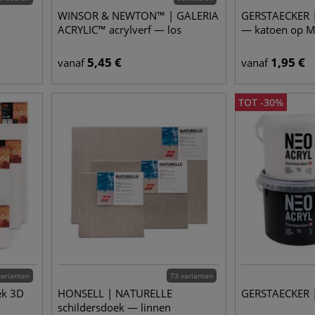
|
WINSOR & NEWTON™ | GALERIA
GERSTAECKER |
ACRYLIC™ acrylverf — los
— katoen op 
5,45
€
1,95
€
vanaf
vanaf
TOT
-
30
%
varianten
73 varianten
ek 3D
HONSELL | NATURELLE
GERSTAECKER |
schildersdoek — linnen