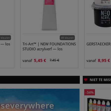
 kleuren
48 kleuren
 — los
Tri-Art™ | NEW FOUNDATIONS
GERSTAECKER 
STUDIO acrylverf — los
5,45 €
8,95 €
7,45 €
vanaf
vanaf
NIET TE MIS
-34%