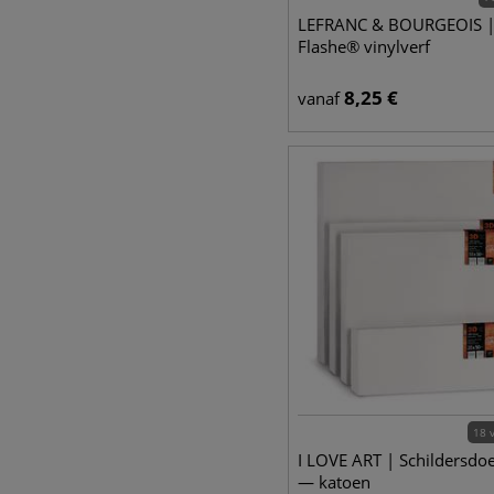
LEFRANC & BOURGEOIS 
Flashe® vinylverf
8,25
€
vanaf
18 
I LOVE ART | Schildersdo
— katoen