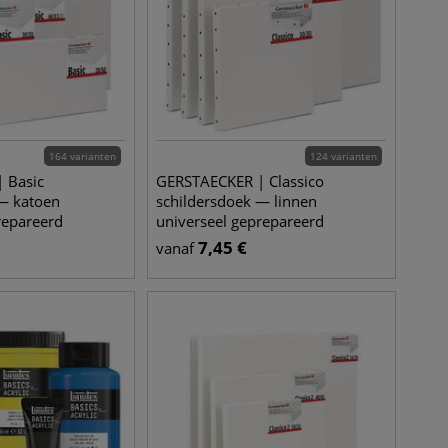
164 varianten
124 varianten
 Basic
GERSTAECKER | Classico
 — katoen
schildersdoek — linnen
repareerd
universeel geprepareerd
7,45
€
vanaf