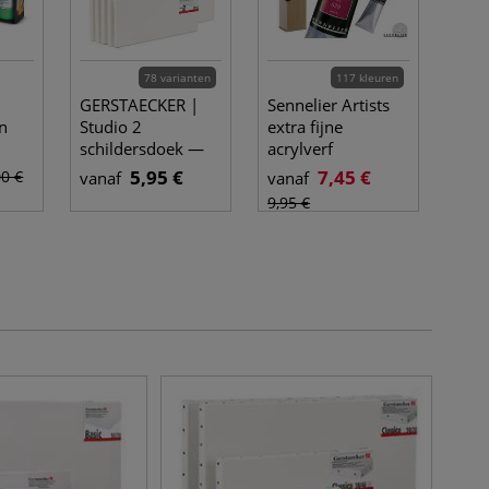
78 varianten
117 kleuren
GERSTAECKER |
Sennelier Artists
n
Studio 2
extra fijne
schildersdoek —
acrylverf
katoen
5,95 €
7,45 €
00 €
vanaf
vanaf
9,95 €