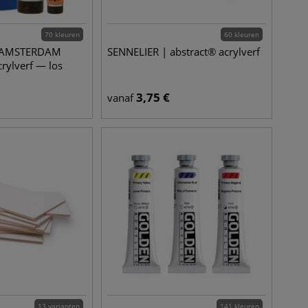
70 kleuren
60 kleuren
 | AMSTERDAM
SENNELIER | abstract® acrylverf
crylverf — los
3,75
€
vanaf
13 varianten
141 kleuren