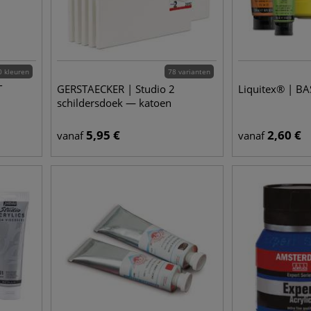
0 kleuren
78 varianten
T
GERSTAECKER | Studio 2
Liquitex® | BA
schildersdoek — katoen
5,95
€
2,60
€
vanaf
vanaf