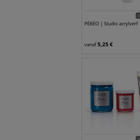
6
PÉBÉO | Studio acrylverf
5,25
€
vanaf
7