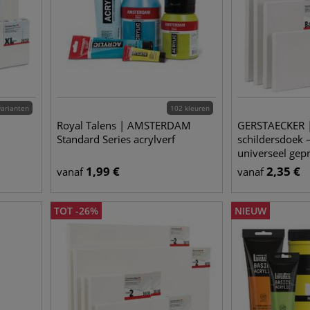
varianten
102 kleuren
Royal Talens | AMSTERDAM
GERSTAECKER |
Standard Series acrylverf
schildersdoek
universeel gep
1,99
€
2,35
€
vanaf
vanaf
TOT
-
26
%
NIEUW