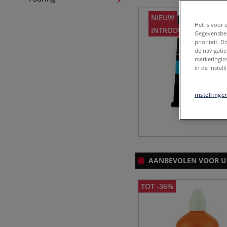
NIEUW
Het is voor 
INTRODUCTIEPRIJS
Gegevensbes
prioriteit. 
de navigatie
marketingin
in de instel
instellinge
AANBEVOLEN VOOR U 
TOT -36%