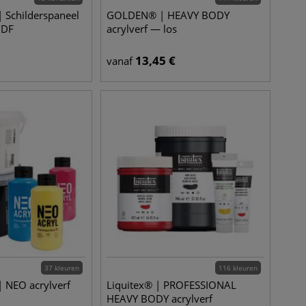
 Schilderspaneel
GOLDEN® | HEAVY BODY
MDF
acrylverf — los
13,45
€
vanaf
37 kleuren
116 kleuren
 NEO acrylverf
Liquitex® | PROFESSIONAL
HEAVY BODY acrylverf