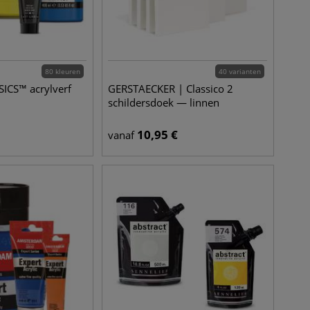
80 kleuren
40 varianten
SICS™ acrylverf
GERSTAECKER | Classico 2
schildersdoek — linnen
10,95
€
vanaf