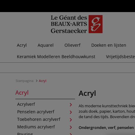
Acryl
Aquarel
Olieverf
Doeken en lijsten
Keramiek Modelleren Beeldhouwkunst
Vrijetijdsbest
Startpagina
Acryl
Acryl
Acryl
Acrylverf
Als moderne kunsttechniek bie
zoals doek, papier, karton, ho
Penselen acrylverf
de tand des tijds. Bovendien dr
Toebehoren acrylverf
Mediums acrylverf
Ondergronden, verf, penselen
Pouring