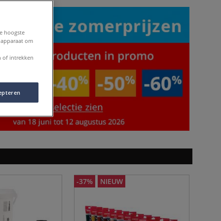
de hoogste
e apparaat om
 of intrekken
epteren
-37%
NIEUW