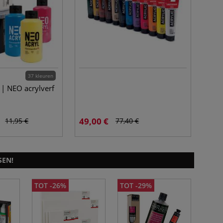
37 kleuren
| NEO acrylverf
49,00 €
11,95 €
77,40 €
SEN!
TOT -26%
TOT -29%