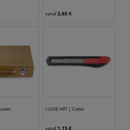
2,65
€
vanaf
Houten
I LOVE ART | Cutter
1,15
€
vanaf