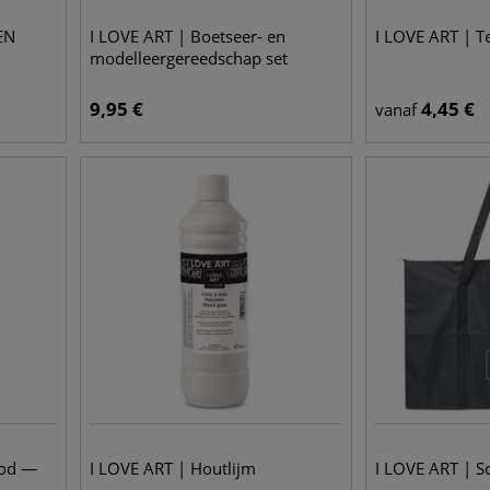
EN
I LOVE ART | Boetseer- en
I LOVE ART | 
modelleergereedschap set
9,95
€
4,45
€
vanaf
ood —
I LOVE ART | Houtlijm
I LOVE ART | S