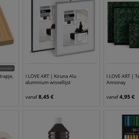
varianten
trapje,
I LOVE ART | Kiruna Alu
I LOVE ART | 
aluminium wissellijst
Annonay
8,45
€
4,95
€
vanaf
vanaf