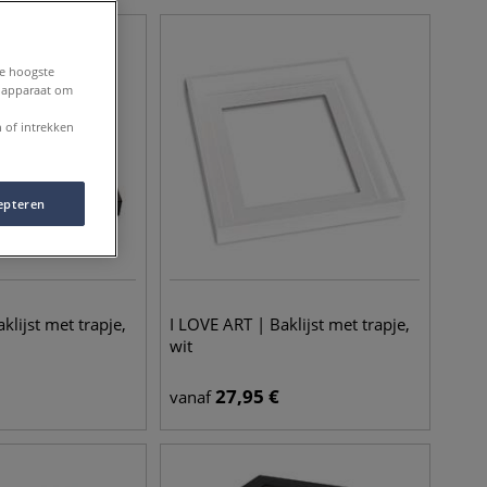
de hoogste
e apparaat om
 of intrekken
epteren
klijst met trapje,
I LOVE ART | Baklijst met trapje,
wit
27,95
€
vanaf