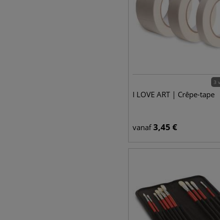
3 
I LOVE ART | Crêpe-tape
3,45
€
vanaf