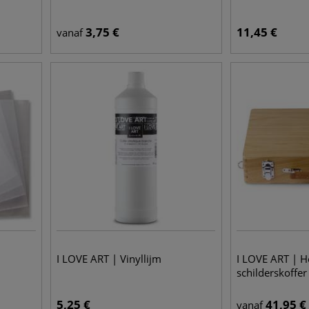
3,75
€
11,45
€
vanaf
I LOVE ART | Vinyllijm
I LOVE ART | 
schilderskoffer
5,25
€
41,95
€
vanaf