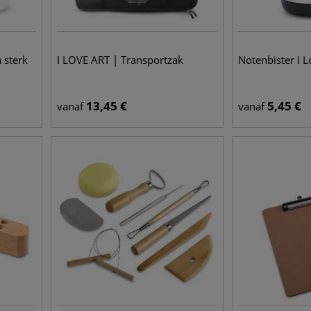
 sterk
I LOVE ART | Transportzak
Notenbister I L
13,45
€
5,45
€
vanaf
vanaf