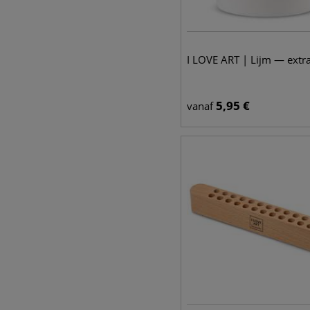
I LOVE ART | Lijm — extra
5,95
€
vanaf