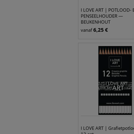
I LOVE ART | POTLOOD- 
PENSEELHOUDER —
BEUKENHOUT
6,25
€
vanaf
I LOVE ART | Grafietpotl