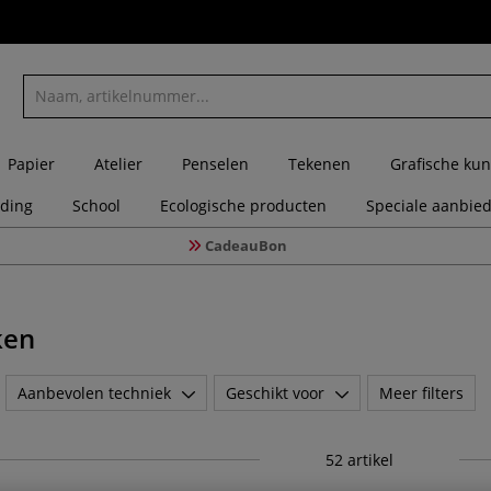
Papier
Atelier
Penselen
Tekenen
Grafische kun
eding
School
Ecologische producten
Speciale aanbie
CadeauBon
ken
Aanbevolen techniek
Geschikt voor
Meer filters
52
artikel