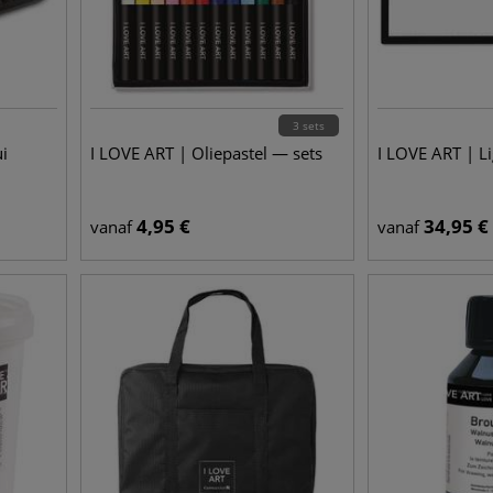
3 sets
i
I LOVE ART | Oliepastel — sets
I LOVE ART | L
4,95
€
34,95
€
vanaf
vanaf