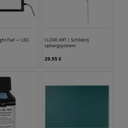
ight Pad — LED
I LOVE ART | Schilderij
ophangsysteem
29,95
€