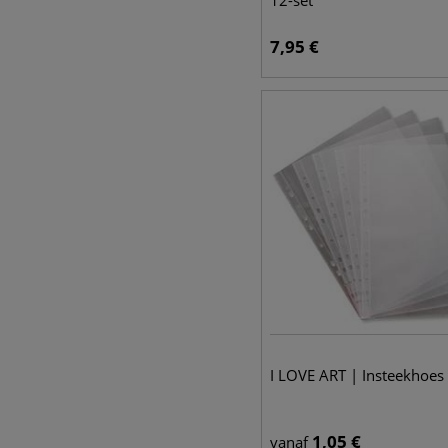
12-set
7,95
€
I LOVE ART | Insteekhoes
1,05
€
vanaf