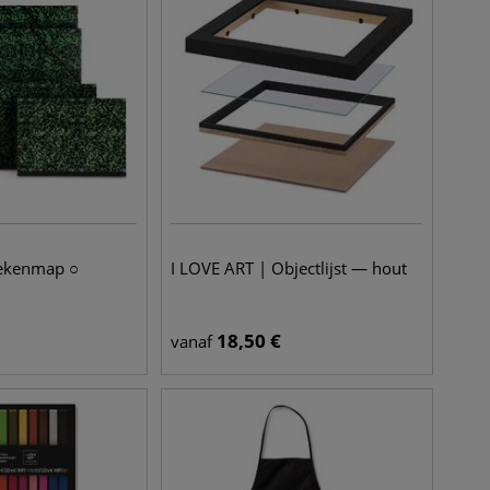
Tekenmap ○
I LOVE ART | Objectlijst — hout
18,50
€
vanaf