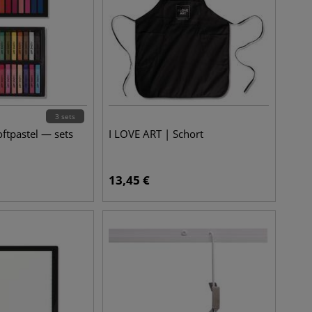
3 sets
oftpastel — sets
I LOVE ART | Schort
13,45
€