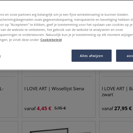
TOT
-
28
%
ons en onze partners erg belangrijk om je een fijne winkelervaring te kunnen bieden.
chermingsbeginselen zoals gegevensbesparing, transparantie en beveiliging hebben 
Door op "Accepteren" te klikken, geef je toestemming voor het opslaan van cookies op j
 van de website te verbeteren, het gebruik van de website te analyseren en onze
spanningen te ondersteunen. Natuurlijk kun je je toestemming op elk moment wijzigen
lingen. Je vindt deze onder
Cookiebeleid
n
Alles afwijzen
acc
L-
I LOVE ART | Wissellijst Siena
I LOVE ART | Ba
zwart
4,45
€
27,95
€
5,95
€
vanaf
vanaf