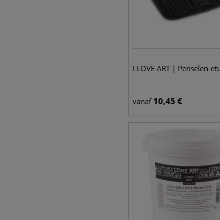
I LOVE ART | Penselen-etu
10,45
€
vanaf