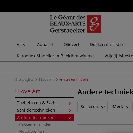
Acryl
Aquarel
Olieverf
Doeken en lijsten
Keramiek Modelleren Beeldhouwkunst
Vrijetijdsbest
Startpagina
I Love Art
Andere technieken
Andere technie
I Love Art
Toebehoren & Ezels
Sorteren
Merk
Schildertechnieken
Andere technieken
Plakken en snijden
Modelleren en