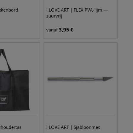
Tekenbord
I LOVE ART | FLEX PVA-lijm —
zuurvrij
3,95
€
vanaf
choudertas
I LOVE ART | Sjabloonmes