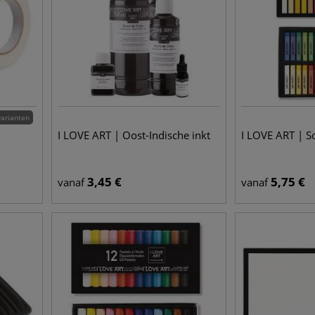
varianten
I LOVE ART | Oost-Indische inkt
I LOVE ART | S
3,45
€
5,75
€
vanaf
vanaf