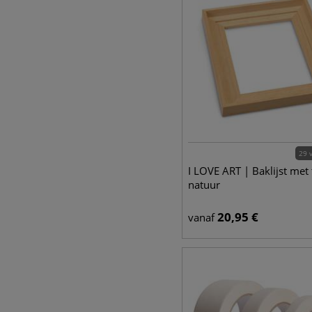
29 
I LOVE ART | Baklijst met 
natuur
20,95
€
vanaf