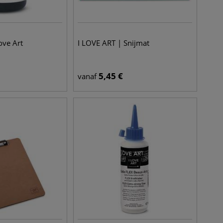
ove Art
I LOVE ART | Snijmat
5,45
€
vanaf