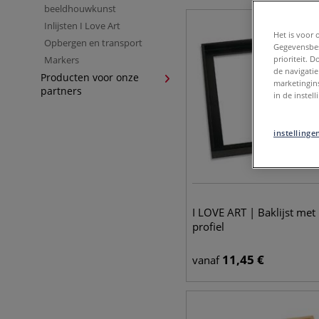
beeldhouwkunst
Inlijsten I Love Art
Het is voor 
Opbergen en transport
Gegevensbes
Markers
prioriteit. 
de navigatie
Producten voor onze
marketingin
partners
in de instel
instellinge
I LOVE ART | Baklijst met 
profiel
11,45
€
vanaf