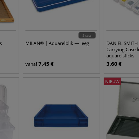
2 sets
s
MILAN® | Aquarelblik — leeg
DANIEL SMITH |
Carrying Case 
aquarelsticks
7,45
€
3,60
€
vanaf
NIEUW