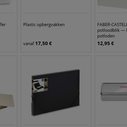
fer
Plastic opbergvakken
FABER-CASTELL
potloodblik — 
potloden
17,50
€
12,95
€
vanaf