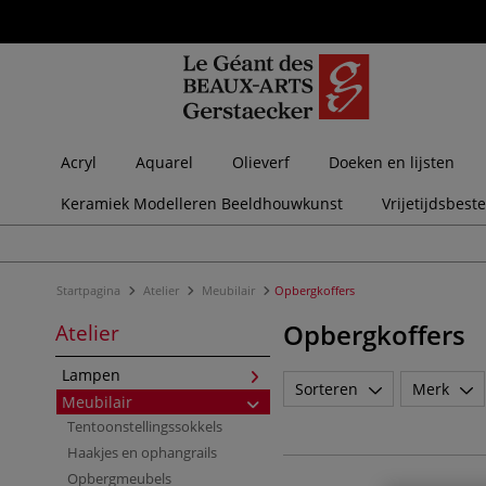
Acryl
Aquarel
Olieverf
Doeken en lijsten
Keramiek Modelleren Beeldhouwkunst
Vrijetijdsbest
Startpagina
Atelier
Meubilair
Opbergkoffers
Opbergkoffers
Atelier
Lampen
Sorteren
Merk
Meubilair
Tentoonstellingssokkels
Haakjes en ophangrails
Opbergmeubels