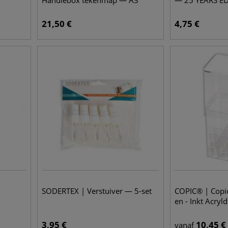
Handlebox tekenmap — A3
— 25 YEARS E
21,50
€
4,75
€
SODERTEX | Verstuiver — 5-set
COPIC® | Copic 
en - Inkt Acryl
3,95
€
10,45
€
vanaf