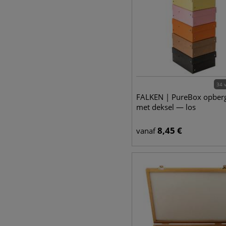
34 
FALKEN | PureBox opber
met deksel — los
8,45
€
vanaf