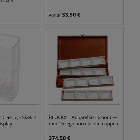
DITION
33,50
€
vanaf
Classic, - Sketch
BLOCKX | Aquarelkist ○ hout —
display
met 16 lege porceleinen nappen
374,50
€