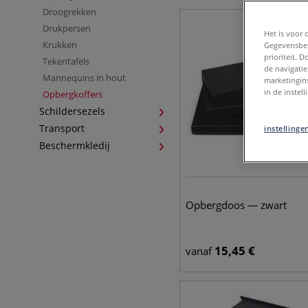
Droogrekken
Drukpersen
Het is voor 
Krukken
Gegevensbes
prioriteit. 
Tekentafels
de navigatie
Mannequins in hout
marketingin
in de instel
Opbergkoffers
Schildersezels
Transport
instellinge
Beschermkledij
Opbergdoos — zwart
15,45
€
vanaf