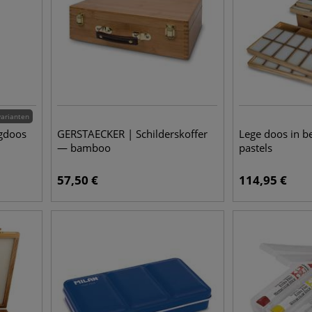
varianten
gdoos
GERSTAECKER | Schilderskoffer
Lege doos in 
— bamboo
pastels
57,50
€
114,95
€