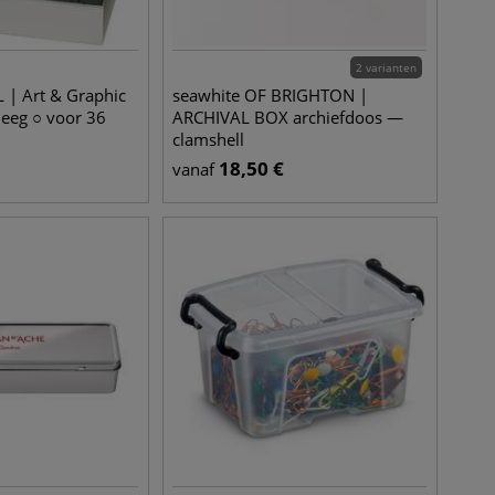
2 varianten
 | Art & Graphic
seawhite OF BRIGHTON |
leeg ○ voor 36
ARCHIVAL BOX archiefdoos —
clamshell
18,50
€
vanaf