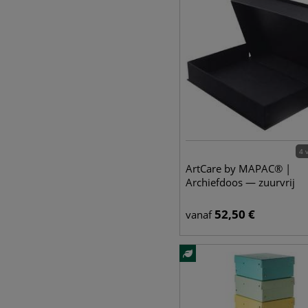
4 
ArtCare by MAPAC® |
Archiefdoos — zuurvrij
52,50
€
vanaf