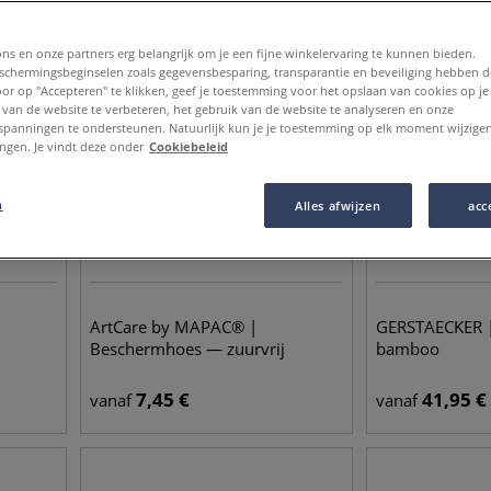
ons en onze partners erg belangrijk om je een fijne winkelervaring te kunnen bieden.
chermingsbeginselen zoals gegevensbesparing, transparantie en beveiliging hebben 
Door op "Accepteren" te klikken, geef je toestemming voor het opslaan van cookies op j
 van de website te verbeteren, het gebruik van de website te analyseren en onze
spanningen te ondersteunen. Natuurlijk kun je je toestemming op elk moment wijzigen
lingen. Je vindt deze onder
Cookiebeleid
n
Alles afwijzen
acc
ArtCare by MAPAC® |
GERSTAECKER 
Beschermhoes — zuurvrij
bamboo
7,45
€
41,95
€
vanaf
vanaf