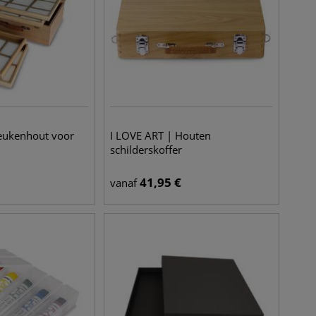
beukenhout voor
I LOVE ART | Houten
schilderskoffer
41,95
€
vanaf