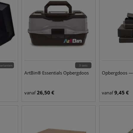
varianten
3 sets
ArtBin® Essentials Opbergdoos
Opbergdoos — 
26,50
€
9,45
€
vanaf
vanaf