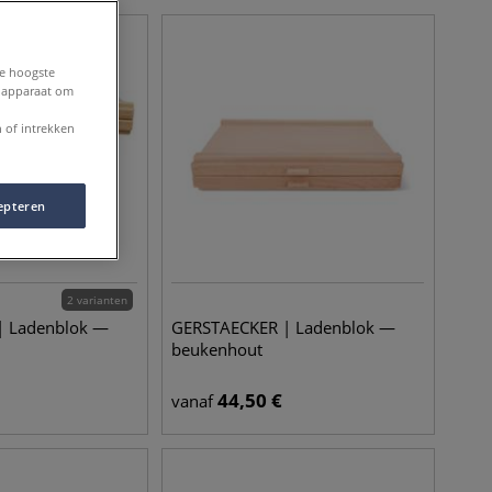
de hoogste
e apparaat om
 of intrekken
epteren
2 varianten
| Ladenblok —
GERSTAECKER | Ladenblok —
beukenhout
44,50
€
vanaf