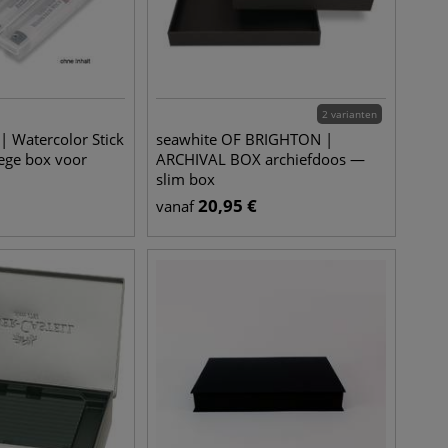
2 varianten
 Watercolor Stick
seawhite OF BRIGHTON |
lege box voor
ARCHIVAL BOX archiefdoos —
slim box
20,95
€
vanaf