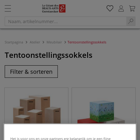
Startpagina
Atelier
Meubilair
Tentoonstellingssokkels
Tentoonstellingssokkels
Filter & sorteren
Het is voor ons en onze partners erg belangrijk om je een fijne