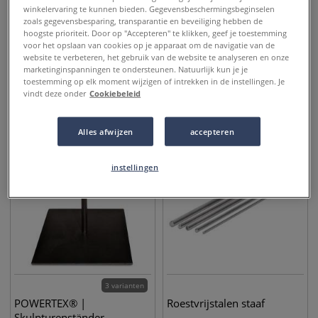
winkelervaring te kunnen bieden. Gegevensbeschermingsbeginselen
zoals gegevensbesparing, transparantie en beveiliging hebben de
hoogste prioriteit. Door op "Accepteren" te klikken, geef je toestemming
12 varianten
2 varianten
voor het opslaan van cookies op je apparaat om de navigatie van de
GERSTAECKER |
GERSTAECKER |
website te verbeteren, het gebruik van de website te analyseren en onze
Presentatie-sokkel
Presentatie-kubus
marketinginspanningen te ondersteunen. Natuurlijk kun je je
toestemming op elk moment wijzigen of intrekken in de instellingen. Je
vindt deze onder
Cookiebeleid
12,15
€
21,50
€
vanaf
vanaf
Alles afwijzen
accepteren
NIEUW
instellingen
3 varianten
POWERTEX® |
Roestvrijstalen staaf
Skulpturenständer,