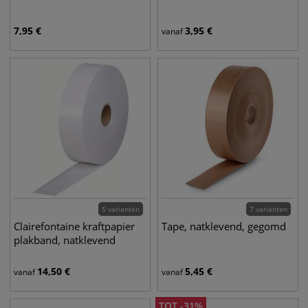
7,95
€
3,95
€
vanaf
5 varianten
7 varianten
Clairefontaine kraftpapier
Tape, natklevend, gegomd
plakband, natklevend
14,50
€
5,45
€
vanaf
vanaf
TOT
-
31
%