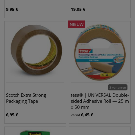
9,95
€
19,95
€
NIEUW
3 varianten
Scotch Extra Strong
tesa® | UNIVERSAL Double-
Packaging Tape
sided Adhesive Roll — 25 m
x 50 mm
6,95
€
6,45
€
vanaf