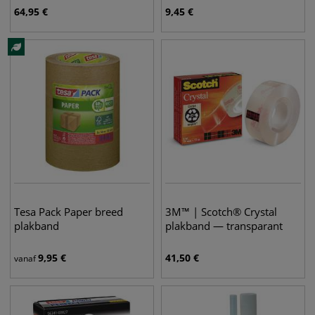
64,95
€
9,45
€
Tesa Pack Paper breed
3M™ | Scotch® Crystal
plakband
plakband — transparant
9,95
€
41,50
€
vanaf