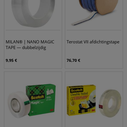
MILAN® | NANO MAGIC
Terostat VII afdichtingstape
TAPE — dubbelzijdig
9,95
€
76,70
€