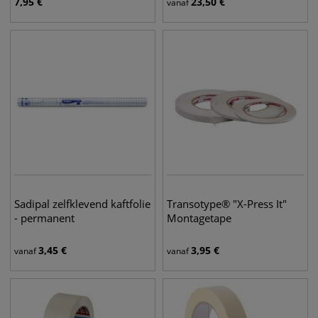
7,95
€
23,50
€
vanaf
Sadipal zelfklevend kaftfolie
Transotype® "X-Press It"
- permanent
Montagetape
3,45
€
3,95
€
vanaf
vanaf