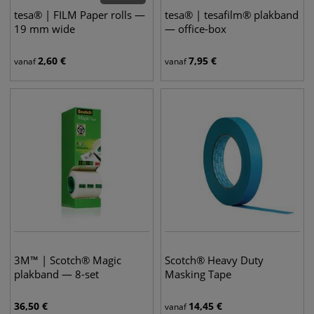
tesa® | FILM Paper rolls —
tesa® | tesafilm® plakband
19 mm wide
— office-box
2,60
€
7,95
€
vanaf
vanaf
3M™ | Scotch® Magic
Scotch® Heavy Duty
plakband — 8-set
Masking Tape
36,50
€
14,45
€
vanaf