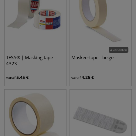
4 varianten
TESA® | Masking tape
Maskeertape - beige
4323
5,45
€
4,25
€
vanaf
vanaf