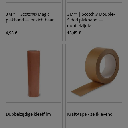
3M™ | Scotch® Magic
3M™ | Scotch® Double-
plakband — onzichtbaar
Sided plakband —
dubbelzijdig
4,95
€
15,45
€
Dubbelzijdige kleeffilm
Kraft-tape - zelfklevend