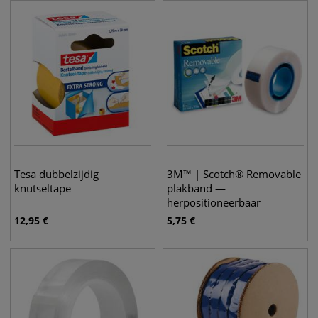
Tesa dubbelzijdig
3M™ | Scotch® Removable
knutseltape
plakband —
herpositioneerbaar
12,95
€
5,75
€