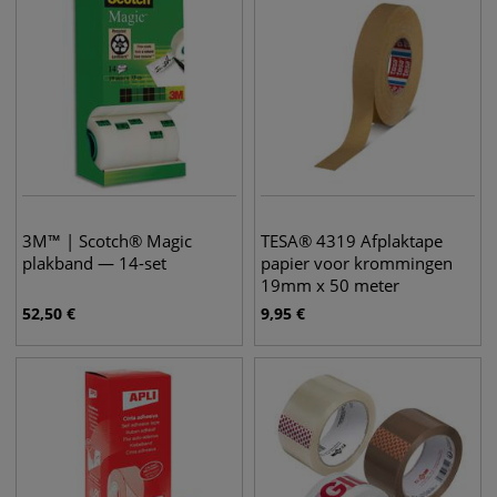
3M™ | Scotch® Magic
TESA® 4319 Afplaktape
plakband — 14-set
papier voor krommingen
19mm x 50 meter
52,50
€
9,95
€