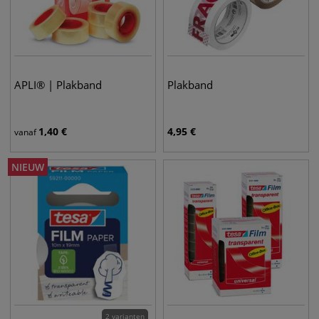
APLI® | Plakband
Plakband
1,40
€
4,95
€
vanaf
NIEUW
2 varianten