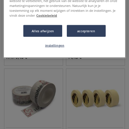
website te verbeteren, het gebruik van de website te analyseren en onze
marketinginspanningen te ondersteunen. Natuurlijk kun je je
toestemming op elk moment wijzigen of intrekken in de instellingen. Je
vindt deze onder
Cookiebeleid
Alles afwijzen
accepteren
Washi masking tape -
Tesa dubbelzijdig plakband
binnenshuis
instellingen
9,45
€
14,45
€
vanaf