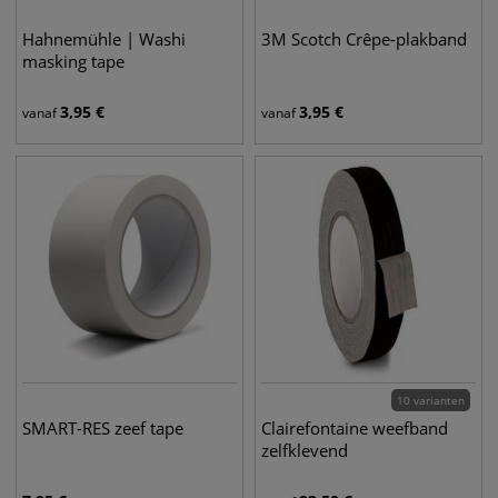
Hahnemühle | Washi
3M Scotch Crêpe-plakband
masking tape
3,95
€
3,95
€
vanaf
vanaf
10 varianten
SMART-RES zeef tape
Clairefontaine weefband
zelfklevend