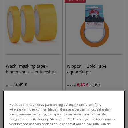
Washi masking tape -
Nippon | Gold Tape
binnenshuis + buitenshuis
aquareltape
4,45
€
8,45
€
vanaf
vanaf
11,45
€
Het is voor ons en onze partners erg belangrijk om je een fijne
winkelervaring te kunnen bieden. Gegevensbeschermingsbeginselen
zoals gegevensbesparing, transparantie en beveiliging hebben de
hoogste prioriteit. Door op "Accepteren" te klikken, geef je toestemming
voor het opslaan van cookies op je apparaat om de navigatie van de