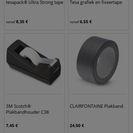
tesapack® Ultra Strong tape
Tesa grafiek en fixeertape
8,35
€
6,55
€
vanaf
vanaf
3M Scotch®
CLAIRFONTAINE Plakband
Plakbandhouder C38
7,45
€
24,50
€