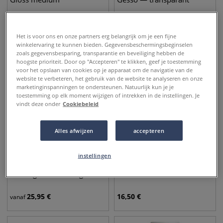
21,50
€
27,50
€
vanaf
vanaf
Het is voor ons en onze partners erg belangrijk om je een fijne
winkelervaring te kunnen bieden. Gegevensbeschermingsbeginselen
zoals gegevensbesparing, transparantie en beveiliging hebben de
hoogste prioriteit. Door op "Accepteren" te klikken, geef je toestemming
voor het opslaan van cookies op je apparaat om de navigatie van de
website te verbeteren, het gebruik van de website te analyseren en onze
marketinginspanningen te ondersteunen. Natuurlijk kun je je
toestemming op elk moment wijzigen of intrekken in de instellingen. Je
vindt deze onder
Cookiebeleid
Alles afwijzen
accepteren
instellingen
Liquitex® | PROFESSIONAL
Liquitex Spray Vernis
Pouring medium — glans
25,95
€
16,50
€
vanaf