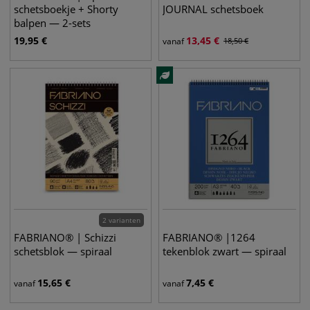
schetsboekje + Shorty
JOURNAL schetsboek
balpen — 2-sets
19,95
€
13,45
€
vanaf
18,50
€
2 varianten
FABRIANO® | Schizzi
FABRIANO® |1264
schetsblok — spiraal
tekenblok zwart — spiraal
15,65
€
7,45
€
vanaf
vanaf