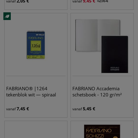
2,05
€
9,45
€
vanaf
vanaf
12,95
€
FABRIANO® |1264
FABRIANO Accademia
tekenblok wit — spiraal
schetsboek - 120 gr/m²
7,45
€
5,45
€
vanaf
vanaf