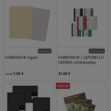
2 kleuren
6 varianten
FABRIANO® Ingres
FABRIANO® | LEPORELLO
CROMIA schetsboekje
1,55
€
21,50
€
vanaf
NIEUW