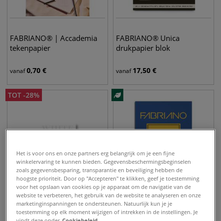
FABRIANO® | Accademia
FABRIANO® Unica
tekenpapier
drukpapier blok
0,70
€
17,50
€
vanaf
vanaf
TOT
-
28
%
Het is voor ons en onze partners erg belangrijk om je een fijne
winkelervaring te kunnen bieden. Gegevensbeschermingsbeginselen
zoals gegevensbesparing, transparantie en beveiliging hebben de
hoogste prioriteit. Door op "Accepteren" te klikken, geef je toestemming
voor het opslaan van cookies op je apparaat om de navigatie van de
website te verbeteren, het gebruik van de website te analyseren en onze
marketinginspanningen te ondersteunen. Natuurlijk kun je je
Papier FABRIANO® White
FABRIANO® |1264
toestemming op elk moment wijzigen of intrekken in de instellingen. Je
White
schetsblok
vindt deze onder
Cookiebeleid