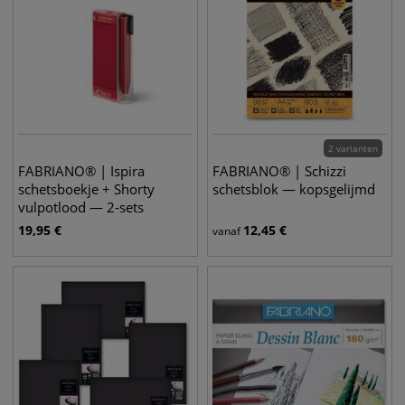
2 varianten
FABRIANO® | Ispira
FABRIANO® | Schizzi
schetsboekje + Shorty
schetsblok — kopsgelijmd
vulpotlood — 2-sets
19,95
€
12,45
€
vanaf