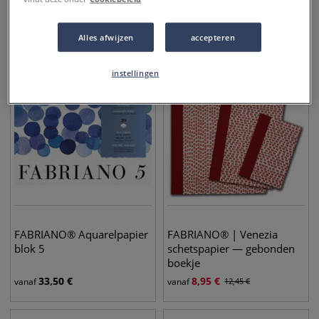
1,95
€
9,45
€
vanaf
2,60
€
vanaf
Alles afwijzen
accepteren
TOT
-
28
%
instellingen
FABRIANO® Aquarelpapier
FABRIANO® | Venezia
blok 5
schetspapier — gebonden
boekje
33,50
€
8,95
€
vanaf
vanaf
12,45
€