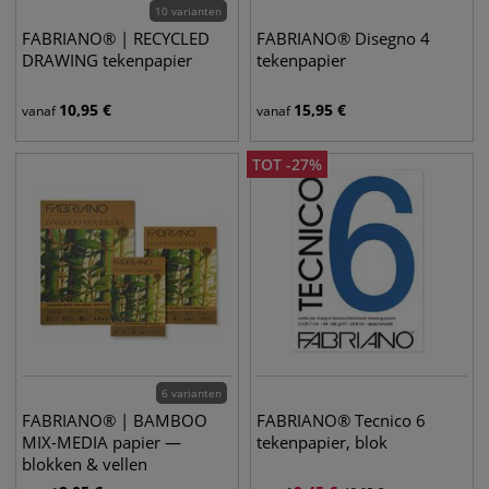
10 varianten
FABRIANO® | RECYCLED
FABRIANO® Disegno 4
DRAWING tekenpapier
tekenpapier
10,95
€
15,95
€
vanaf
vanaf
TOT
-
27
%
6 varianten
FABRIANO® | BAMBOO
FABRIANO® Tecnico 6
MIX-MEDIA papier —
tekenpapier, blok
blokken & vellen