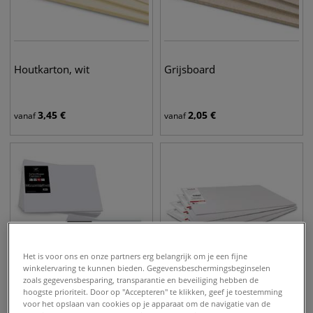
Houtkarton, wit
Grijsboard
3,45
€
2,05
€
vanaf
vanaf
Het is voor ons en onze partners erg belangrijk om je een fijne
winkelervaring te kunnen bieden. Gegevensbeschermingsbeginselen
zoals gegevensbesparing, transparantie en beveiliging hebben de
hoogste prioriteit. Door op "Accepteren" te klikken, geef je toestemming
3 varianten
4 varianten
voor het opslaan van cookies op je apparaat om de navigatie van de