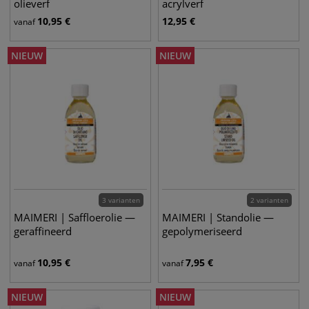
olieverf
acrylverf
10,95
€
12,95
€
vanaf
NIEUW
NIEUW
3 varianten
2 varianten
MAIMERI | Saffloerolie —
MAIMERI | Standolie —
geraffineerd
gepolymeriseerd
10,95
€
7,95
€
vanaf
vanaf
NIEUW
NIEUW