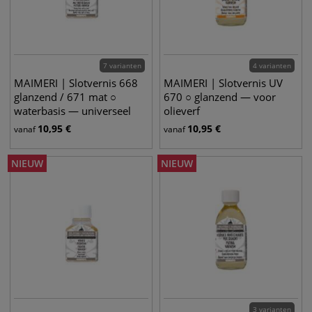
7 varianten
4 varianten
MAIMERI | Slotvernis 668
MAIMERI | Slotvernis UV
glanzend / 671 mat ○
670 ○ glanzend — voor
waterbasis — universeel
olieverf
10,95
€
10,95
€
vanaf
vanaf
NIEUW
NIEUW
3 varianten