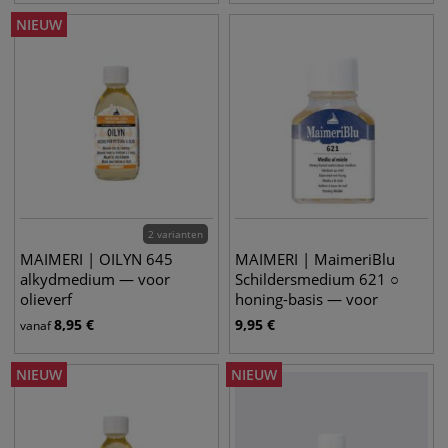
NIEUW
2 varianten
MAIMERI | OILYN 645
MAIMERI | MaimeriBlu
alkydmedium — voor
Schildersmedium 621 ○
olieverf
honing-basis — voor
aquarelverf
8,95
€
9,95
€
vanaf
NIEUW
NIEUW