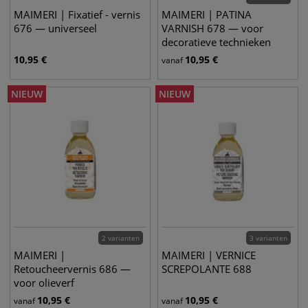
MAIMERI | Fixatief - vernis
MAIMERI | PATINA
676 — universeel
VARNISH 678 — voor
decoratieve technieken
10,95
€
10,95
€
vanaf
NIEUW
NIEUW
2 varianten
3 varianten
MAIMERI |
MAIMERI | VERNICE
Retoucheervernis 686 —
SCREPOLANTE 688
voor olieverf
10,95
€
10,95
€
vanaf
vanaf