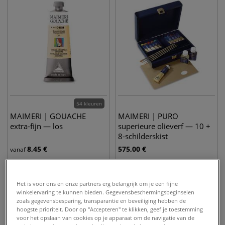
54 kleuren
MAIMERI | GOUACHE
MAIMERI | PURO
extra-fijn — los
superieure olieverf — 10 +
8-schilderskist
8,45
€
575,00
€
vanaf
NIEUW
Het is voor ons en onze partners erg belangrijk om je een fijne
winkelervaring te kunnen bieden. Gegevensbeschermingsbeginselen
zoals gegevensbesparing, transparantie en beveiliging hebben de
hoogste prioriteit. Door op "Accepteren" te klikken, geef je toestemming
voor het opslaan van cookies op je apparaat om de navigatie van de