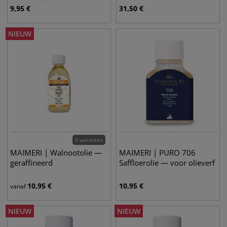
gouache
9,95
€
31,50
€
NIEUW
3 varianten
MAIMERI | Walnootolie —
MAIMERI | PURO 706
geraffineerd
Saffloerolie — voor olieverf
10,95
€
10,95
€
vanaf
NIEUW
NIEUW