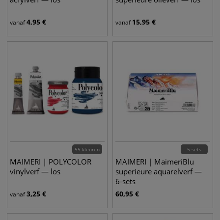
4,95
€
15,95
€
vanaf
vanaf
55 kleuren
5 sets
MAIMERI | POLYCOLOR
MAIMERI | MaimeriBlu
vinylverf — los
superieure aquarelverf —
6-sets
3,25
€
60,95
€
vanaf