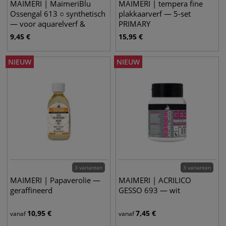
MAIMERI | MaimeriBlu
MAIMERI | tempera fine
Ossengal 613 ○ synthetisch
plakkaarverf — 5-set
— voor aquarelverf &
PRIMARY
gouache
9,45
€
15,95
€
NIEUW
NIEUW
3 varianten
3 varianten
MAIMERI | Papaverolie —
MAIMERI | ACRILICO
geraffineerd
GESSO 693 — wit
10,95
€
7,45
€
vanaf
vanaf