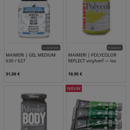
2 varianten
8 kleuren
MAIMERI | GEL MEDIUM
MAIMERI | POLYCOLOR
630 / 627
REFLECT vinylverf — los
31,50
€
10,95
€
NIEUW