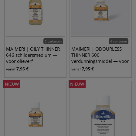
2 varianten
4 varianten
MAIMERI | OILY THINNER
MAIMERI | ODOURLESS
646 schildersmedium —
THINNER 600
voor olieverf
verdunningsmiddel — voor
olieverf
7,95
€
7,95
€
vanaf
vanaf
NIEUW
NIEUW