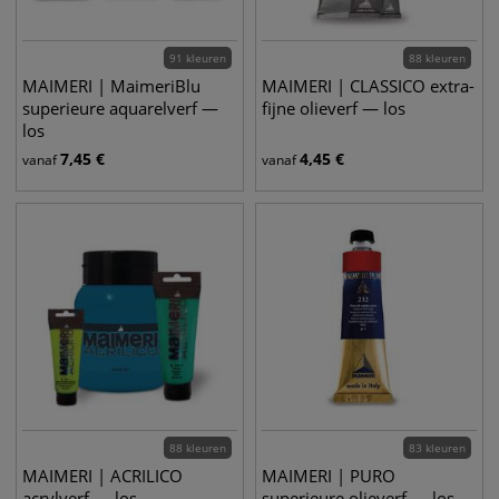
91 kleuren
88 kleuren
MAIMERI | MaimeriBlu
MAIMERI | CLASSICO extra-
superieure aquarelverf —
fijne olieverf — los
los
7,45
€
4,45
€
vanaf
vanaf
88 kleuren
83 kleuren
MAIMERI | ACRILICO
MAIMERI | PURO
acrylverf — los
superieure olieverf — los