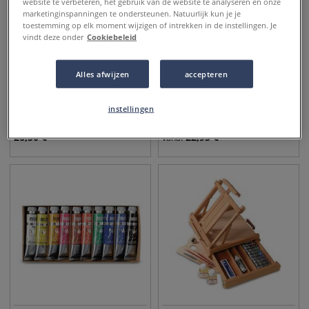
website te verbeteren, het gebruik van de website te analyseren en onze
marketinginspanningen te ondersteunen. Natuurlijk kun je je
toestemming op elk moment wijzigen of intrekken in de instellingen. Je
vindt deze onder
Cookiebeleid
Alles afwijzen
accepteren
33 kleuren
MAIMERI | MaimeriBlu
MAIMERI | RESTAURO
superieure aquarelverf —
Varnish Colours
instellingen
5-set INTRO
retoucheerverf
26,50
€
22,95
€
vanaf