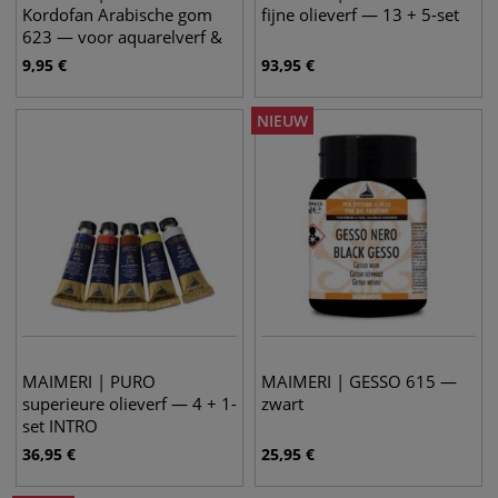
Kordofan Arabische gom
fijne olieverf — 13 + 5-set
623 — voor aquarelverf &
gouache
9,95
€
93,95
€
NIEUW
MAIMERI | PURO
MAIMERI | GESSO 615 —
superieure olieverf — 4 + 1-
zwart
set INTRO
36,95
€
25,95
€