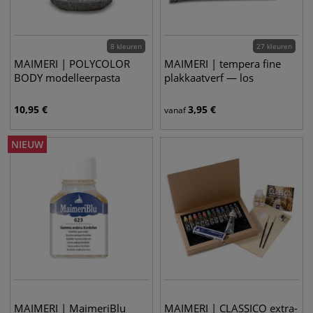
8 kleuren
27 kleuren
MAIMERI | POLYCOLOR
MAIMERI | tempera fine
BODY modelleerpasta
plakkaatverf — los
10,95
€
3,95
€
vanaf
NIEUW
MAIMERI | MaimeriBlu
MAIMERI | CLASSICO extra-