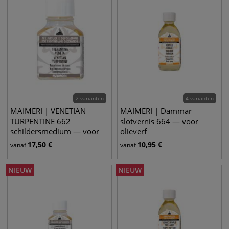
2 varianten
4 varianten
MAIMERI | VENETIAN
MAIMERI | Dammar
TURPENTINE 662
slotvernis 664 — voor
schildersmedium — voor
olieverf
olieverf
17,50
€
10,95
€
vanaf
vanaf
NIEUW
NIEUW