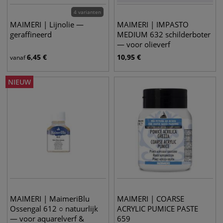
4 varianten
MAIMERI | Lijnolie —
MAIMERI | IMPASTO
geraffineerd
MEDIUM 632 schilderboter
— voor olieverf
6,45
€
10,95
€
vanaf
NIEUW
MAIMERI | MaimeriBlu
MAIMERI | COARSE
Ossengal 612 ○ natuurlijk
ACRYLIC PUMICE PASTE
— voor aquarelverf &
659