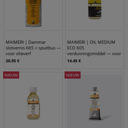
MAIMERI | Dammar
MAIMERI | OIL MEDIUM
slotvernis 665 ○ spuitbus —
ECO 605
voor olieverf
verdunningsmiddel — voor
olieverf
20,95
€
14,45
€
NIEUW
NIEUW