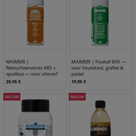
MAIMERI |
MAIMERI | Fixatief 609 —
Retoucheervernis 685 ○
voor houtskool, grafiet &
spuitbus — voor olieverf
pastel
20,95
€
19,95
€
NIEUW
NIEUW