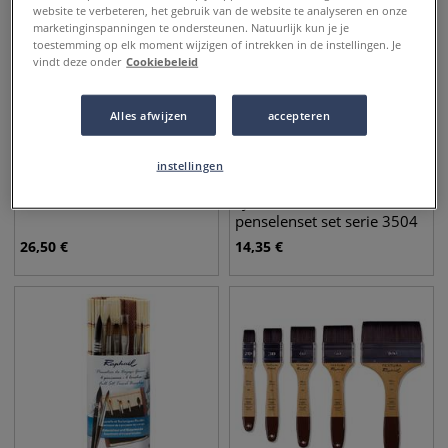
website te verbeteren, het gebruik van de website te analyseren en onze
marketinginspanningen te ondersteunen. Natuurlijk kun je je
toestemming op elk moment wijzigen of intrekken in de instellingen. Je
vindt deze onder
Cookiebeleid
Alles afwijzen
accepteren
instellingen
GERSTAECKER | Penselen ○
da Vinci | FORTE BASIC
varkenshaar — 18-etui
synthetisch haarm
penselenset set serie 3504
26,50
€
14,35
€