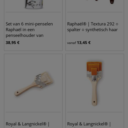
Set van 6 mini-penselen
Raphaël® | Textura 292 ○
Raphaël in een
spalter ○ synthetisch haar
penseelhouder van
bamboo
38,95
€
13,45
€
vanaf
Royal & Langnickel® |
Royal & Langnickel® |