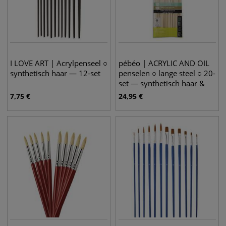
I LOVE ART | Acrylpenseel ○
pébéo | ACRYLIC AND OIL
synthetisch haar — 12-set
penselen ○ lange steel ○ 20-
set — synthetisch haar &
varkenshaar
7,75
€
24,95
€