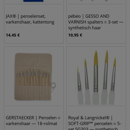
JAX® | penselenset,
pébéo | GESSO AND
varkenshaar, kattentong
VARNISH spalters ○ 3-set —
synthetisch haar
14,45
€
10,95
€
GERSTAECKER | Penselen ○
Royal & Langnickel® |
varkenshaar — 18-rolmat
SOFT-GRIP™ penselen ○ 5-
set SG303 — synthetisch