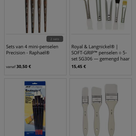
2 sets
Sets van 4 mini-penselen
Royal & Langnickel® |
Precision - Raphaël®
SOFT-GRIP™ penselen ○ 5-
set SG306 — gemengd haar
30,50
€
15,45
€
vanaf