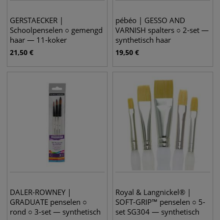
GERSTAECKER |
pébéo | GESSO AND
Schoolpenselen ○ gemengd
VARNISH spalters ○ 2-set —
haar — 11-koker
synthetisch haar
21,50
€
19,50
€
DALER-ROWNEY |
Royal & Langnickel® |
GRADUATE penselen ○
SOFT-GRIP™ penselen ○ 5-
rond ○ 3-set — synthetisch
set SG304 — synthetisch