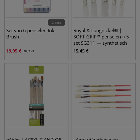
2 sets
Set van 6 penselen Ink
Royal & Langnickel® |
Brush
SOFT-GRIP™ penselen ○ 5-
set SG311 — synthetisch
haar
19,95
€
15,45
€
30,95
€
pébéo | ACRYLIC AND OIL
Léonard Varjenshaar