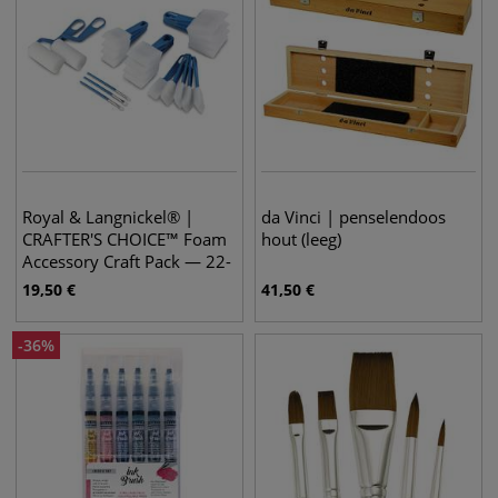
Royal & Langnickel® |
da Vinci | penselendoos
CRAFTER'S CHOICE™ Foam
hout (leeg)
Accessory Craft Pack — 22-
set
19,50
€
41,50
€
-
36
%