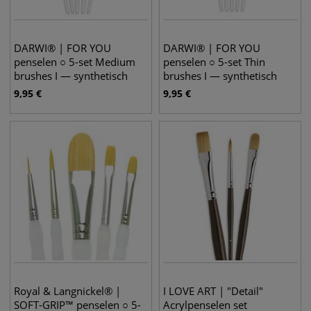
DARWI® | FOR YOU
DARWI® | FOR YOU
penselen ○ 5-set Medium
penselen ○ 5-set Thin
brushes I — synthetisch
brushes I — synthetisch
haar
haar
9,95
€
9,95
€
Royal & Langnickel® |
I LOVE ART | "Detail"
SOFT-GRIP™ penselen ○ 5-
Acrylpenselen set