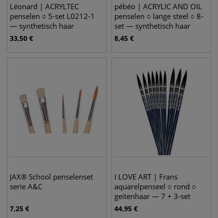
Léonard | ACRYLTEC
pébéo | ACRYLIC AND OIL
penselen ○ 5-set L0212-1
penselen ○ lange steel ○ 8-
— synthetisch haar
set — synthetisch haar
33,50
€
8,45
€
JAX® School penselenset
I LOVE ART | Frans
serie A&C
aquarelpenseel ○ rond ○
geitenhaar — 7 + 3-set
7,25
€
44,95
€