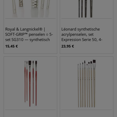
Royal & Langnickel® |
Léonard synthetische
SOFT-GRIP™ penselen ○ 5-
acrylpenselen, set
set SG310 — synthetisch
Expression Serie 50, 4-
haar
delig.
15,45
€
23,95
€