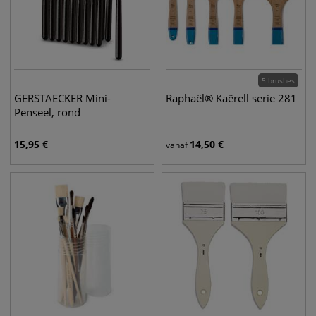
5 brushes
GERSTAECKER Mini-
Raphaël® Kaërell serie 281
Penseel, rond
15,95
€
14,50
€
vanaf