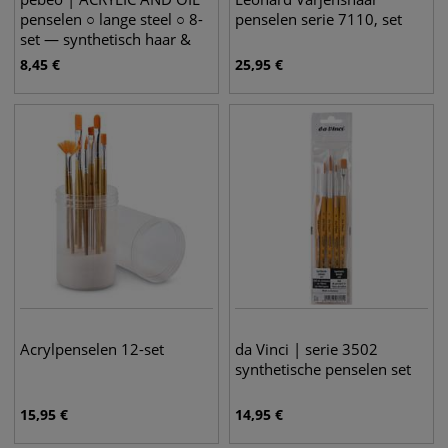
penselen ○ lange steel ○ 8-
penselen serie 7110, set
set — synthetisch haar &
varkenshaar
8,45
€
25,95
€
Acrylpenselen 12-set
da Vinci | serie 3502
synthetische penselen set
15,95
€
14,95
€