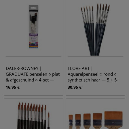
DALER-ROWNEY |
I LOVE ART |
GRADUATE penselen ○ plat
Aquarelpenseel ○ rond ○
& afgeschuind ○ 4-set —
synthetisch haar — 5 + 5-
synthetisch haar
set
16,95
€
30,95
€