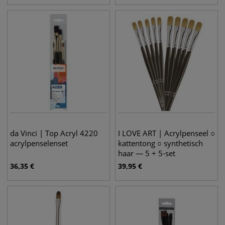
da Vinci | Top Acryl 4220
I LOVE ART | Acrylpenseel ○
acrylpenselenset
kattentong ○ synthetisch
haar — 5 + 5-set
36,35
€
39,95
€