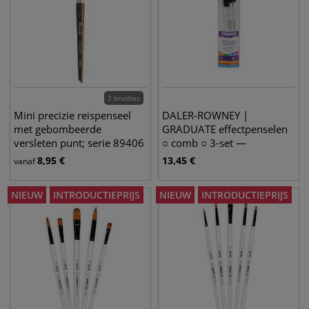
2 brushes
Mini precizie reispenseel
DALER-ROWNEY |
met gebombeerde
GRADUATE effectpenselen
versleten punt; serie 89406
○ comb ○ 3-set —
Raphael
synthetisch haar
8,95
€
13,45
€
vanaf
NIEUW
INTRODUCTIEPRIJS
NIEUW
INTRODUCTIEPRIJS