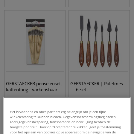
GERSTAECKER penselenset,
GERSTAECKER | Paletmes
kattentong - varkenshaar
— 6-set
22,95
€
24,95
€
Het is voor ons en onze partners erg belangrijk om je een fijne
winkelervaring te kunnen bieden. Gegevensbeschermingsbeginselen
zoals gegevensbesparing, transparantie en beveiliging hebben de
hoogste prioriteit. Door op "Accepteren" te klikken, geef je toestemming
voor het opslaan van cookies op je apparaat om de navigatie van de