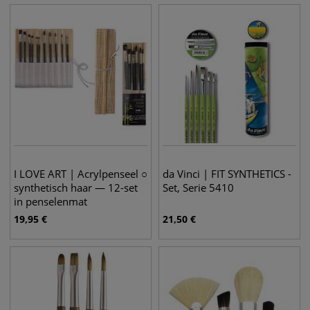
I LOVE ART | Acrylpenseel ○
da Vinci | FIT SYNTHETICS -
synthetisch haar — 12-set
Set, Serie 5410
in penselenmat
19,95
€
21,50
€