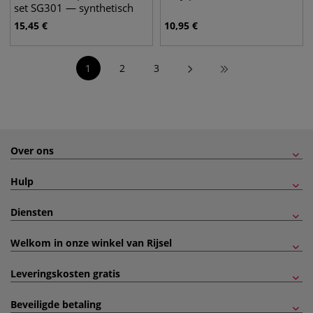
set SG301 — synthetisch
haar
15,45
€
10,95
€
1
2
3
Over ons
Hulp
Diensten
Welkom in onze winkel van Rijsel
Leveringskosten gratis
Beveiligde betaling