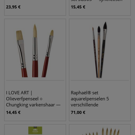
haar
23,95
€
15,45
€
I LOVE ART |
Raphaël® set
Olieverfpenseel ○
aquarelpenselen 5
Chungking varkenshaar —
verschillende
3-set
assortimenten
14,45
€
71,00
€