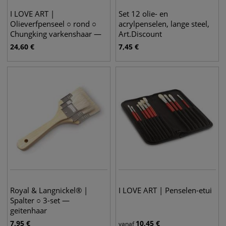
I LOVE ART |
Set 12 olie- en
Olieverfpenseel ○ rond ○
acrylpenselen, lange steel,
Chungking varkenshaar —
Art.Discount
5 + 5-set
24,60
€
7,45
€
Royal & Langnickel® |
I LOVE ART | Penselen-etui
Spalter ○ 3-set —
geitenhaar
7,95
€
10,45
€
vanaf