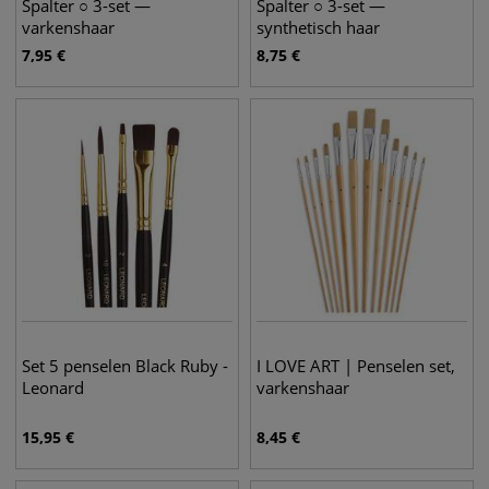
Spalter ○ 3-set —
Spalter ○ 3-set —
varkenshaar
synthetisch haar
7,95
€
8,75
€
Set 5 penselen Black Ruby -
I LOVE ART | Penselen set,
Leonard
varkenshaar
15,95
€
8,45
€