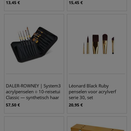
haar
haar
13,45
€
15,45
€
DALER-ROWNEY | System3
Léonard Black Ruby
acrylpenselen ○ 10-reisetui
penselen voor acrylverf
Classic — synthetisch haar
serie 30, set
57,50
€
20,95
€