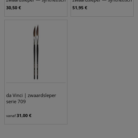
haar
haar
30,50
€
51,95
€
da Vinci | zwaardsleper
serie 709
31,00
€
vanaf