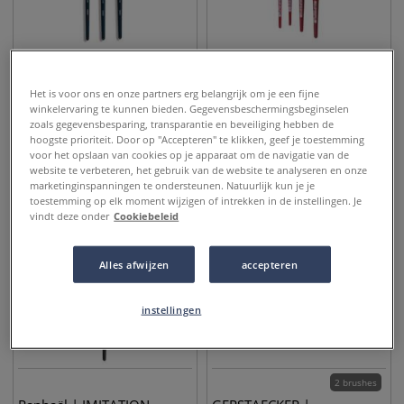
3 brushes
4 brushes
GERSTAECKER | KAZALON
da Vinci | COMSOTOP SPIN
Het is voor ons en onze partners erg belangrijk om je een fijne
aquarelpenseel ○
serie 5587, type zwaard
winkelervaring te kunnen bieden. Gegevensbeschermingsbeginselen
zwaardsleper — synthetisch
zoals gegevensbesparing, transparantie en beveiliging hebben de
hoogste prioriteit. Door op "Accepteren" te klikken, geef je toestemming
haar
4,95
€
24,95
€
vanaf
vanaf
voor het opslaan van cookies op je apparaat om de navigatie van de
website te verbeteren, het gebruik van de website te analyseren en onze
marketinginspanningen te ondersteunen. Natuurlijk kun je je
toestemming op elk moment wijzigen of intrekken in de instellingen. Je
vindt deze onder
Cookiebeleid
Alles afwijzen
accepteren
instellingen
2 brushes