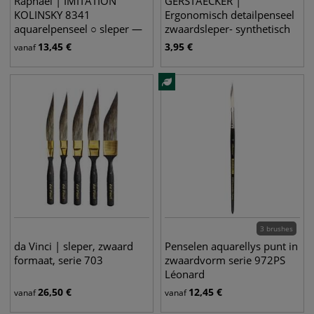
Raphaël | IMITATION
GERSTAECKER |
KOLINSKY 8341
Ergonomisch detailpenseel
aquarelpenseel ○ sleper —
zwaardsleper- synthetisch
synthetisch haar
haar
13,45
€
3,95
€
vanaf
3 brushes
da Vinci | sleper, zwaard
Penselen aquarellys punt in
formaat, serie 703
zwaardvorm serie 972PS
Léonard
26,50
€
12,45
€
vanaf
vanaf