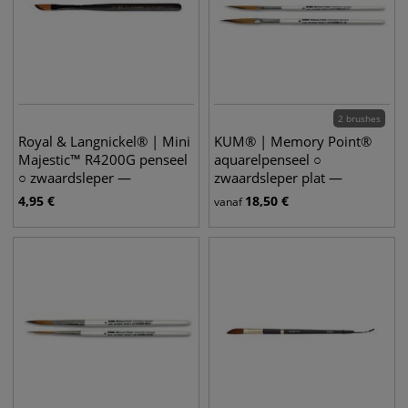
2 brushes
Royal & Langnickel® | Mini
KUM® | Memory Point®
Majestic™ R4200G penseel
aquarelpenseel ○
○ zwaardsleper —
zwaardsleper plat —
synthetisch haar
synthetisch haar
4,95
€
18,50
€
vanaf