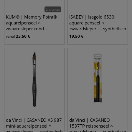
2 brushes
KUM® | Memory Point®
ISABEY | Isagold 6530i
aquarelpenseel ○
aquarelpenseel ○
zwaardsleper rond —
zwaardsleper — synthetisch
synthetisch haar
haar
23,50
€
19,50
€
vanaf
da Vinci | CASANEO XS 987
da Vinci | CASANEO
mini-aquarelpenseel ○
1597TP reispenseel ○
zwaardsleper — synthetisch
zwaardsleper — synthetisch