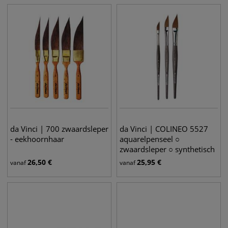
da Vinci | 700 zwaardsleper
da Vinci | COLINEO 5527
- eekhoornhaar
aquarelpenseel ○
zwaardsleper ○ synthetisch
haar
26,50
€
25,95
€
vanaf
vanaf