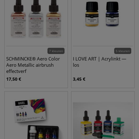
7 kleuren
5 kleuren
SCHMINCKE® Aero Color
I LOVE ART | Acrylinkt —
Aero Metallic airbrush
los
effectverf
17,50
€
3,45
€