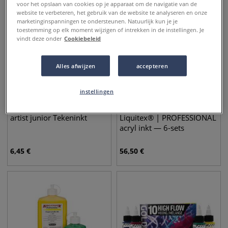
voor het opslaan van cookies op je apparaat om de navigatie van de
website te verbeteren, het gebruik van de website te analyseren en onze
marketinginspanningen te ondersteunen. Natuurlijk kun je je
toestemming op elk moment wijzigen of intrekken in de instellingen. Je
vindt deze onder
Cookiebeleid
Alles afwijzen
accepteren
instellingen
10 kleuren
4 sets
artist junior Tekeninkt
Liquitex® | PROFESSIONAL
acryl inkt — 6-sets
6,45
€
56,50
€