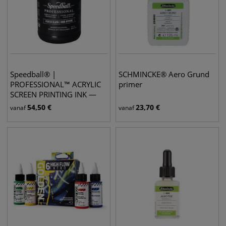
Speedball® |
SCHMINCKE® Aero Grund
PROFESSIONAL™ ACRYLIC
primer
SCREEN PRINTING INK —
Poster black
54,50
€
23,70
€
vanaf
vanaf