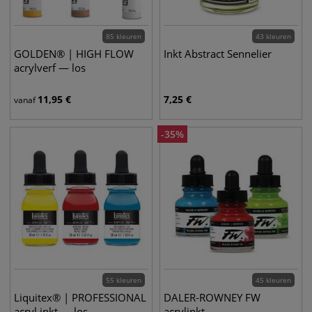
85 kleuren
43 kleuren
GOLDEN® | HIGH FLOW
Inkt Abstract Sennelier
acrylverf — los
11,95
€
7,25
€
vanaf
-
35
%
55 kleuren
45 kleuren
Liquitex® | PROFESSIONAL
DALER-ROWNEY FW
acryl inkt — los
acrylinkt