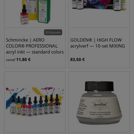
39 kleuren
Schmincke | AERO
GOLDEN® | HIGH FLOW
COLOR® PROFESSIONAL
acrylverf — 10-set MIXING
acryl inkt — standard colors
11,80
€
83,50
€
vanaf