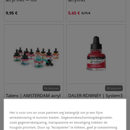
9,95
€
5,65
€
8,75
€
56 kleuren
28 kleuren
Talens | AMSTERDAM acryl
DALER-ROWNEY | System3
inkt
acrylinkt
Het is voor ons en onze partners erg belangrijk om je een fijne
9,45
€
8,45
€
vanaf
winkelervaring te kunnen bieden. Gegevensbeschermingsbeginselen
zoals gegevensbesparing, transparantie en beveiliging hebben de
hoogste prioriteit. Door op "Accepteren" te klikken, geef je toestemming