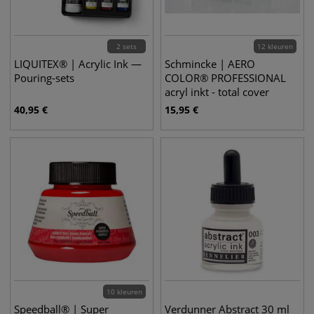
2 sets
12 kleuren
LIQUITEX® | Acrylic Ink —
Schmincke | AERO
Pouring-sets
COLOR® PROFESSIONAL
acryl inkt - total cover
colors
40,95
€
15,95
€
10 kleuren
Speedball® | Super
Verdunner Abstract 30 ml