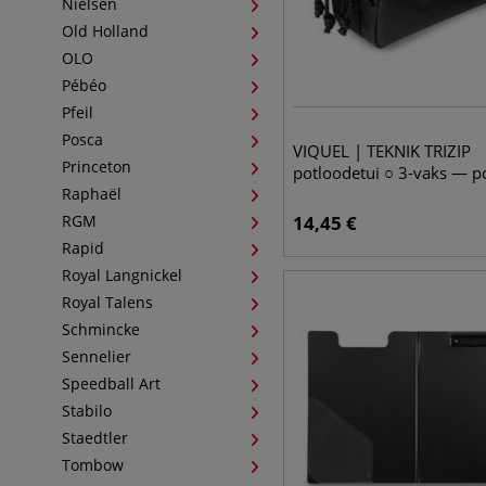
Nielsen
Old Holland
OLO
Pébéo
Pfeil
Posca
VIQUEL | TEKNIK TRIZIP
Princeton
potloodetui ○ 3-vaks — p
Raphaël
RGM
14,45
€
Rapid
Royal Langnickel
Royal Talens
Schmincke
Sennelier
Speedball Art
Stabilo
Staedtler
Tombow