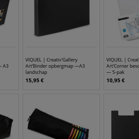
VIQUEL | Creativ'Gallery
VIQUEL | Creat
— A3
Art'Binder opbergmap —A3
Art'Corner be
landschap
— 5-pak
15,95
€
10,95
€