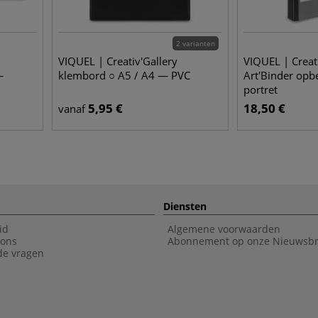
2 varianten
VIQUEL | Creativ'Gallery
VIQUEL | Creat
—
klembord ○ A5 / A4 — PVC
Art'Binder op
portret
5,95
€
18,50
€
vanaf
Diensten
id
Algemene voorwaarden
 ons
Abonnement op onze Nieuwsbr
de vragen