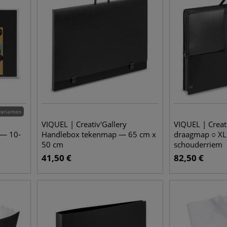
varianten
VIQUEL | Creativ'Gallery
VIQUEL | Creati
 — 10-
Handlebox tekenmap — 65 cm x
draagmap ○ X
50 cm
schouderriem
41,50
€
82,50
€