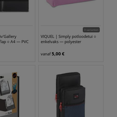
3 varianten
iv'Gallery
VIQUEL | Simply potloodetui ○
flap ○ A4 — PVC
enkelvaks — polyester
5,00
€
vanaf