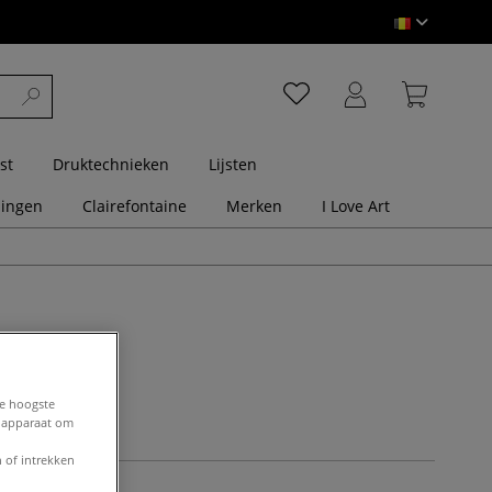
st
Druktechnieken
Lijsten
dingen
Clairefontaine
Merken
I Love Art
de hoogste
e apparaat om
 of intrekken