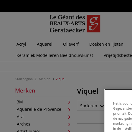
Acryl
Aquarel
Olieverf
Doeken en lijsten
Keramiek Modelleren Beeldhouwkunst
Vrijetijdsbest
Startpagina
Merken
Viquel
Viquel
Merken
3M
Het is voor 
Sorteren
Merk
Gegevensbes
Aquarelle de Provence
prioriteit. 
Ara
de navigatie
Arches
marketingin
in de instel
Artist Junior