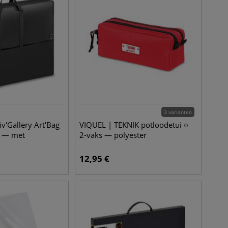
3 varianten
v'Gallery Art'Bag
VIQUEL | TEKNIK potloodetui ○
L — met
2-vaks — polyester
12,95
€