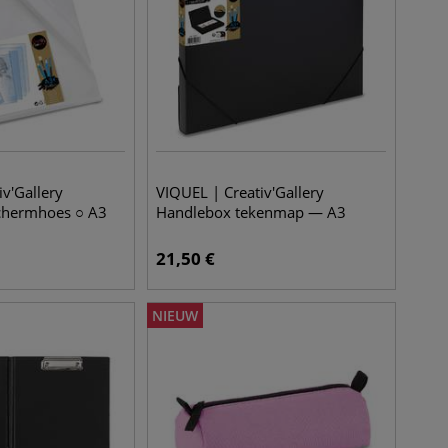
iv'Gallery
VIQUEL | Creativ'Gallery
schermhoes ○ A3
Handlebox tekenmap — A3
21,50
€
NIEUW