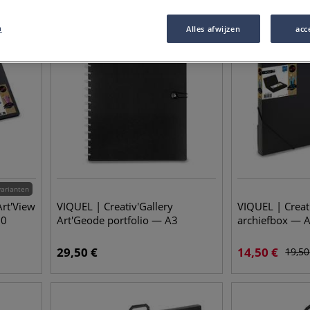
-
26
%
n
Alles afwijzen
acc
varianten
Art'View
VIQUEL | Creativ'Gallery
VIQUEL | Creati
30
Art'Geode portfolio — A3
archiefbox — 
29,50
€
14,50
€
19,50