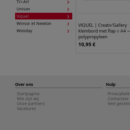
Tri-Art
Unison
Viquel
Winsor et Newton
VIQUEL | Creativ'Gallery
Wonday
klembord met flap ○ A4 
polypropyleen
10,95
€
Over ons
Hulp
Startpagina
Privacybele
Wie zijn wij
Contacteer
Onze partners
Veel gestel
Vacatures