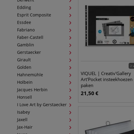
Edding
Esprit Composite
Essdee
Fabriano
Faber-Castell
Gamblin
Gerstaecker
Girault
2 
Golden
VIQUEL | Creativ'Gallery
Hahnemühle
Art'Pocket insteekhoezen
Holbein
paken
Jacques Herbin
21,50
€
Honsell
I Love Art by Gerstaecker
Isabey
Jaxell
Jax-Hair