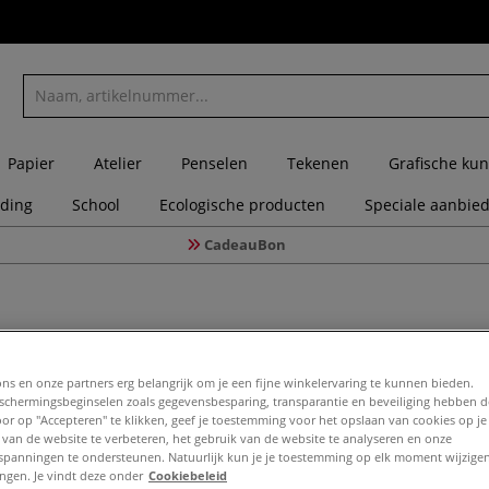
Papier
Atelier
Penselen
Tekenen
Grafische kun
eding
School
Ecologische producten
Speciale aanbie
CadeauBon
ons en onze partners erg belangrijk om je een fijne winkelervaring te kunnen bieden.
Productlijn
Nieuwe producten:
Meer filters
chermingsbeginselen zoals gegevensbesparing, transparantie en beveiliging hebben 
Door op "Accepteren" te klikken, geef je toestemming voor het opslaan van cookies op j
 van de website te verbeteren, het gebruik van de website te analyseren en onze
20
artikel
spanningen te ondersteunen. Natuurlijk kun je je toestemming op elk moment wijzigen
lingen. Je vindt deze onder
Cookiebeleid