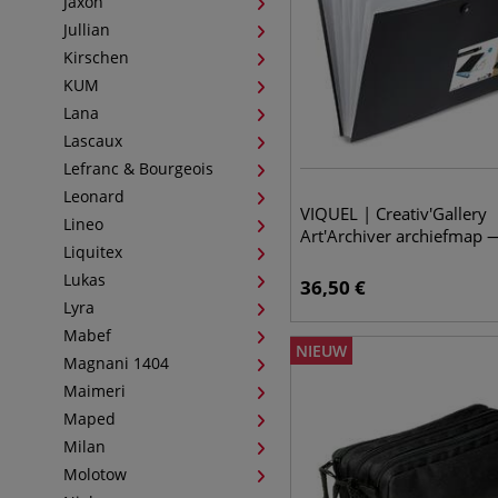
Jaxon
Jullian
Kirschen
KUM
Lana
Lascaux
Lefranc & Bourgeois
Leonard
VIQUEL | Creativ'Gallery
Lineo
Art'Archiver archiefmap 
Liquitex
Lukas
36,50
€
Lyra
Mabef
NIEUW
Magnani 1404
Maimeri
Maped
Milan
Molotow