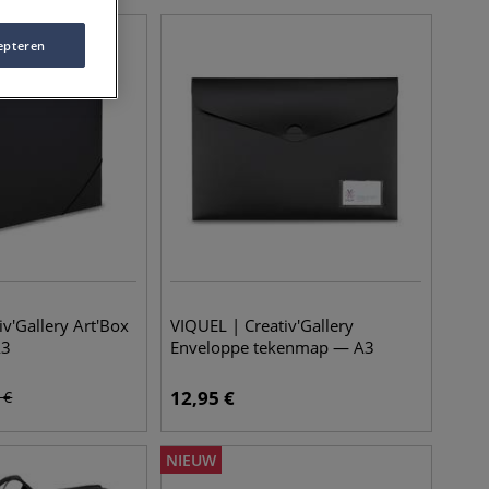
epteren
v'Gallery Art'Box
VIQUEL | Creativ'Gallery
A3
Enveloppe tekenmap — A3
12,95
€
€
NIEUW