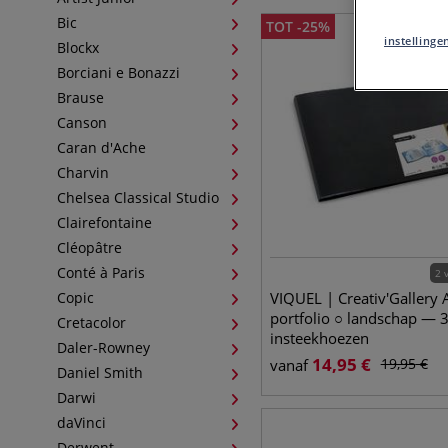
Bic
TOT
-
25
%
instellinge
Blockx
Borciani e Bonazzi
Brause
Canson
Caran d'Ache
Charvin
Chelsea Classical Studio
Clairefontaine
Cléopâtre
Conté à Paris
2 
Copic
VIQUEL | Creativ'Gallery 
portfolio ○ landschap — 
Cretacolor
insteekhoezen
Daler-Rowney
14,95
€
19,95
€
vanaf
Daniel Smith
Darwi
daVinci
Derwent