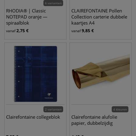
6 varianten
RHODIA® | Classic
CLAIREFONTAINE Pollen
NOTEPAD oranje —
Collection carterie dubbele
spiraalblok
kaartjes A4
2,75
€
9,85
€
vanaf
vanaf
2 varianten
4 kleuren
Clairefontaine collegeblok
Clairefontaine alufolie
papier, dubbelzijdig