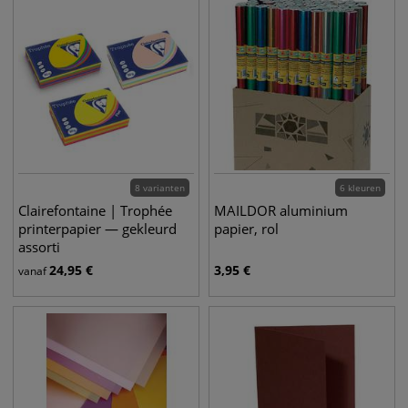
8 varianten
6 kleuren
Clairefontaine | Trophée
MAILDOR aluminium
printerpapier — gekleurd
papier, rol
assorti
24,95
€
3,95
€
vanaf