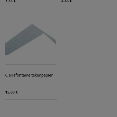
7,35
€
4,45
€
Clairefontaine tekenpapier
15,80
€