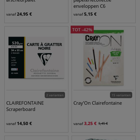
enveloppen C6
24,95
€
5,15
€
vanaf
vanaf
TOT
-
42
%
2 varianten
15 varianten
CLAIREFONTAINE
Cray’On Clairefontaine
Scraperboard
14,50
€
3,25
€
vanaf
vanaf
5,45
€