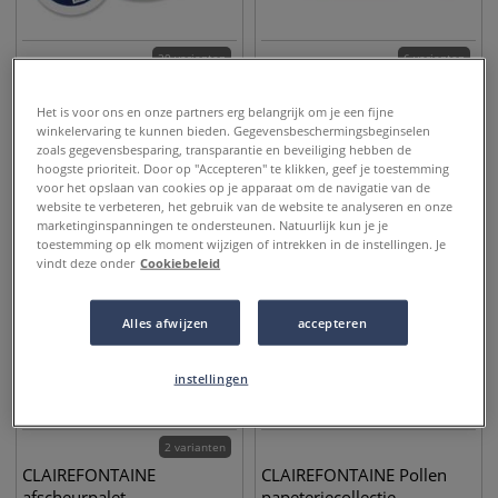
29 varianten
6 varianten
Clairefontaine
Clairefontaine |
schilderkarton
Canvasboard naturel —
Het is voor ons en onze partners erg belangrijk om je een fijne
katoen/polyester
winkelervaring te kunnen bieden. Gegevensbeschermingsbeginselen
zoals gegevensbesparing, transparantie en beveiliging hebben de
geprepareerd
2,75
€
4,45
€
vanaf
vanaf
hoogste prioriteit. Door op "Accepteren" te klikken, geef je toestemming
voor het opslaan van cookies op je apparaat om de navigatie van de
website te verbeteren, het gebruik van de website te analyseren en onze
marketinginspanningen te ondersteunen. Natuurlijk kun je je
toestemming op elk moment wijzigen of intrekken in de instellingen. Je
vindt deze onder
Cookiebeleid
Alles afwijzen
accepteren
instellingen
2 varianten
CLAIREFONTAINE
CLAIREFONTAINE Pollen
afscheurpalet
papeteriecollectie