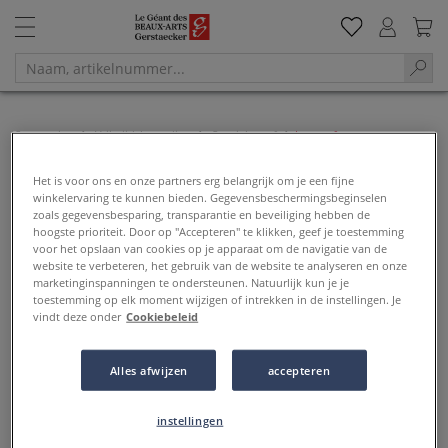
Startpagina
Vrijetijdsbesteding
Speciale verf
Leerverf
Leerverf
Het is voor ons en onze partners erg belangrijk om je een fijne
winkelervaring te kunnen bieden. Gegevensbeschermingsbeginselen
zoals gegevensbesparing, transparantie en beveiliging hebben de
Filter & sorteren
hoogste prioriteit. Door op "Accepteren" te klikken, geef je toestemming
voor het opslaan van cookies op je apparaat om de navigatie van de
website te verbeteren, het gebruik van de website te analyseren en onze
marketinginspanningen te ondersteunen. Natuurlijk kun je je
toestemming op elk moment wijzigen of intrekken in de instellingen. Je
vindt deze onder
Cookiebeleid
Alles afwijzen
accepteren
instellingen