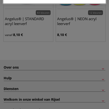
83 kleuren
12 kleuren
Angelus® | STANDARD
Angelus® | NEON acryl
acryl leerverf
leerverf
8,10
€
8,10
€
vanaf
Over ons
Hulp
Diensten
Welkom in onze winkel van Rijsel