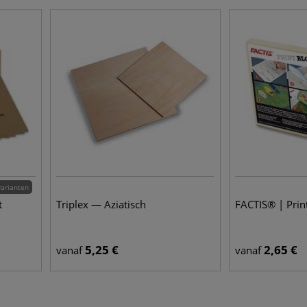
varianten
t
Triplex — Aziatisch
FACTIS® | Prin
5,25
€
2,65
€
vanaf
vanaf