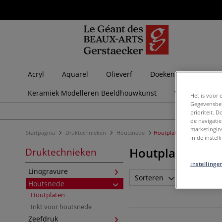
Acryl
Aquarel
Olieverf
Doeken en lijsten
Keramiek Modelleren Beeldhouwkunst
Vrijetijdsbest
Het is voor 
Gegevensbes
prioriteit. 
de navigatie
marketingin
Startpagina
Druktechnieken
Houtsnede
Houtplaten
in de instel
Houtplaten
Druktechnieken
instellinge
Linogravure
Sorteren
Merk
Houtsnede
Houtplaten
Inkt voor houtsnede
Zeefdruk