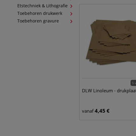
Etstechniek & Lithografie
Toebehoren drukwerk
Toebehoren gravure
5 
DLW Linoleum - drukplaa
4,45
€
vanaf