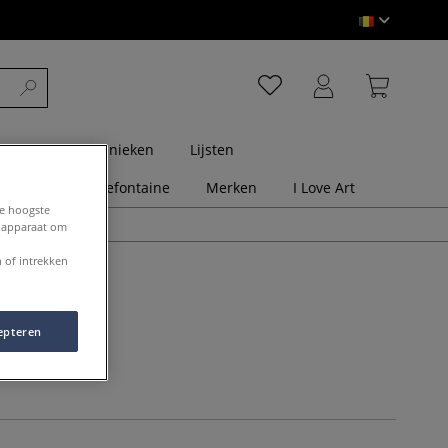
st
Druktechnieken
Lijsten
dingen
Clairefontaine
Merken
I Love Art
de hoogste
e apparaat om
 of intrekken
epteren