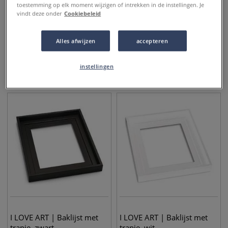
toestemming op elk moment wijzigen of intrekken in de instellingen. Je
vindt deze onder
Cookiebeleid
I LOVE ART | Baklijst met L-
I LOVE ART | Wissellijst
Alles afwijzen
accepteren
profiel
Siena
instellingen
11,45
€
4,45
€
vanaf
vanaf
5,95
€
I LOVE ART | Baklijst met
I LOVE ART | Baklijst met
trapje, zwart
trapje, wit