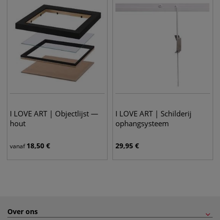
I LOVE ART | Objectlijst —
I LOVE ART | Schilderij
hout
ophangsysteem
18,50
€
29,95
€
vanaf
Over ons