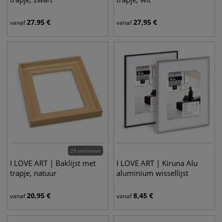
27,95
€
27,95
€
vanaf
vanaf
29 varianten
I LOVE ART | Baklijst met
I LOVE ART | Kiruna Alu
trapje, natuur
aluminium wissellijst
20,95
€
8,45
€
vanaf
vanaf