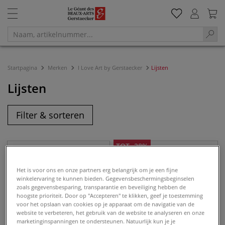
Startpagina
Merken
I Love Art by Gerstaecker
Lijsten
Lijsten
Filter & sorteren
TOT
-
28
%
Het is voor ons en onze partners erg belangrijk om je een fijne
winkelervaring te kunnen bieden. Gegevensbeschermingsbeginselen
zoals gegevensbesparing, transparantie en beveiliging hebben de
hoogste prioriteit. Door op "Accepteren" te klikken, geef je toestemming
voor het opslaan van cookies op je apparaat om de navigatie van de
website te verbeteren, het gebruik van de website te analyseren en onze
marketinginspanningen te ondersteunen. Natuurlijk kun je je