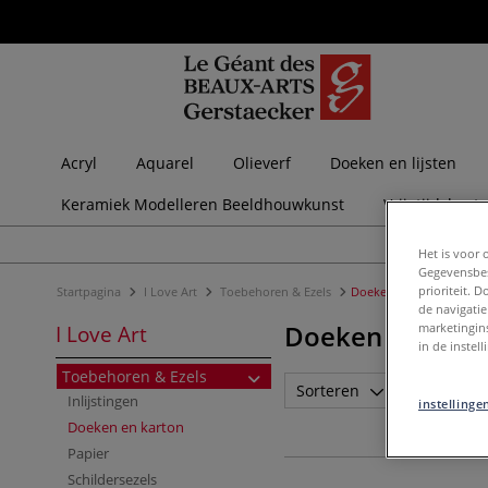
Acryl
Aquarel
Olieverf
Doeken en lijsten
Keramiek Modelleren Beeldhouwkunst
Vrijetijdsbest
Het is voor 
Gegevensbes
prioriteit. 
Startpagina
I Love Art
Toebehoren & Ezels
Doeken en karton
de navigatie
Doeken en kart
marketingin
I Love Art
in de instel
Toebehoren & Ezels
Sorteren
Merk
Inlijstingen
instellinge
Doeken en karton
Papier
Schildersezels