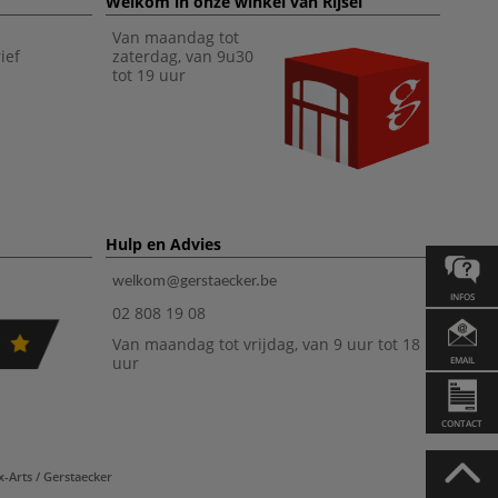
Welkom in onze winkel van Rijsel
Van maandag tot
ief
zaterdag, van 9u30
tot 19 uur
Hulp en Advies
welkom@gerstaecker.be
INFOS
02 808 19 08
Van maandag tot vrijdag, van 9 uur tot 18
uur
EMAIL
CONTACT
-Arts / Gerstaecker