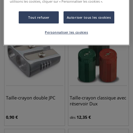
utilisons les cookies, cliquer sur « Personnaliser les cookies ».
1,00
€
5,95
€
Tout refuser
Autoriser tous les cookies
Personnaliser les cookies
Taille-crayon double JPC
Taille-crayon classique avec
réservoir Dux
0,90
€
12,35
€
dès