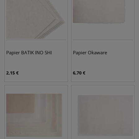
Papier BATIK INO SHI
Papier Okaware
2,15
€
6,70
€