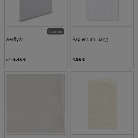
6 options
Aerfly®
Papier Lim Liang
5,45
€
4,95
€
dès