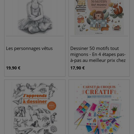
Les personnages vêtus
Dessiner 50 motifs tout
mignons - En 4 étapes pas-
à-pas au meilleur prix chez
Le Géant des Beaux-Arts,
19,90
€
17,90
€
librairie d'art en ligne.