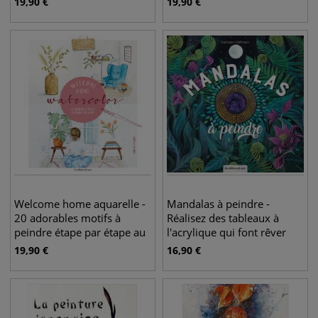
19,90
€
19,90
€
Welcome home aquarelle -
Mandalas à peindre -
20 adorables motifs à
Réalisez des tableaux à
peindre étape par étape au
l'acrylique qui font rêver
meilleur prix chez Le Géant
19,90
€
16,90
€
des Beaux-Arts, librairie
d'art en ligne.