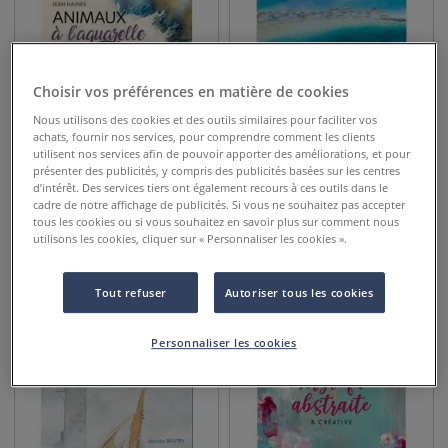
Choisir vos préférences en matière de cookies
Nous utilisons des cookies et des outils similaires pour faciliter vos
achats, fournir nos services, pour comprendre comment les clients
utilisent nos services afin de pouvoir apporter des améliorations, et pour
présenter des publicités, y compris des publicités basées sur les centres
d’intérêt. Des services tiers ont également recours à ces outils dans le
cadre de notre affichage de publicités. Si vous ne souhaitez pas accepter
tous les cookies ou si vous souhaitez en savoir plus sur comment nous
Animaux à l'aquarelle
La nature à l'aquarelle en
utilisons les cookies, cliquer sur « Personnaliser les cookies ».
toute liberté
Tout refuser
Autoriser tous les cookies
24,90
€
22,00
€
Personnaliser les cookies