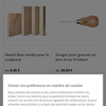
Abachi (bois tendre pour la
Gouges pour gravure sur
sculpture)
bois et sur linoléum
8,45
€
30,50
€
dès
dès
Choisir vos préférences en matière de cookies
Nous utilisons des cookies et des outils similaires pour faciliter vos
achats, fournir nos services, pour comprendre comment les clients
utilisent nos services afin de pouvoir apporter des améliorations, et pour
présenter des publicités, y compris des publicités basées sur les centres