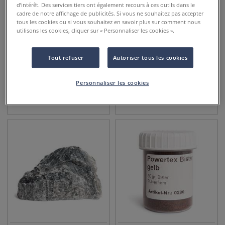
d’intérêt. Des services tiers ont également recours à ces outils dans le
cadre de notre affichage de publicités. Si vous ne souhaitez pas accepter
tous les cookies ou si vous souhaitez en savoir plus sur comment nous
utilisons les cookies, cliquer sur « Personnaliser les cookies ».
Tout refuser
Autoriser tous les cookies
Papier de verre humide
Outil sculpture bois
Kirschen
Personnaliser les cookies
2,05
€
22,45
€
dès
dès