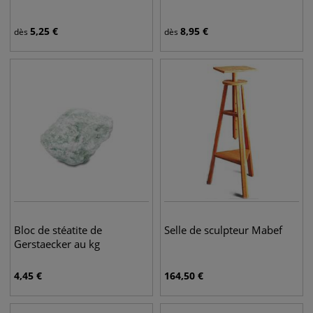
5,25
€
8,95
€
dès
dès
Bloc de stéatite de
Selle de sculpteur Mabef
Gerstaecker au kg
4,45
€
164,50
€