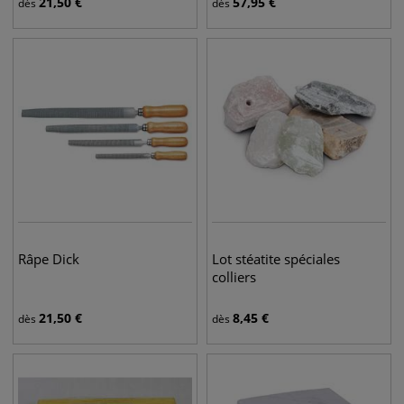
21,50
€
57,95
€
dès
dès
Râpe Dick
Lot stéatite spéciales
colliers
21,50
€
8,45
€
dès
dès