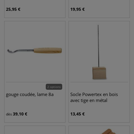
25,95
€
19,95
€
2 options
gouge coudée, lame 8a
Socle Powertex en bois
avec tige en métal
39,10
€
13,45
€
dès