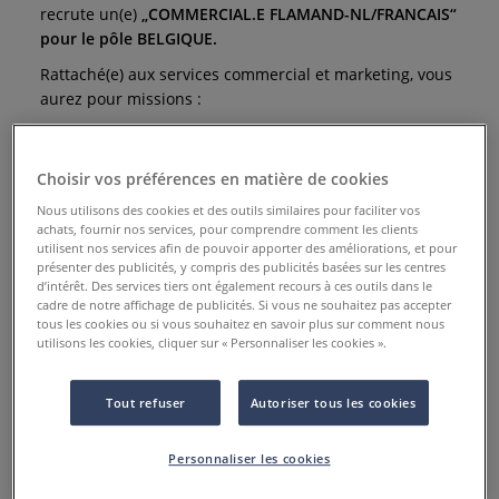
recrute un(e)
„COMMERCIAL.E FLAMAND-NL/FRANCAIS“
pour le pôle BELGIQUE.
Ra
ttaché(e) aux services commercial et marketing, vous
aurez pour missions :
-
le développement commercial pour la Belgique
-
(prospection, démarchage, développement du CA)
Choisir vos préférences en matière de cookies
-
la gestion administrative et commerciale des grands
-
Nous utilisons des cookies et des outils similaires pour faciliter vos
comptes (devis, commandes, SAV)
achats, fournir nos services, pour comprendre comment les clients
utilisent nos services afin de pouvoir apporter des améliorations, et pour
-
participation aux actions de mailing
-
présenter des publicités, y compris des publicités basées sur les centres
d’intérêt. Des services tiers ont également recours à ces outils dans le
-
La gestion des grands comptes
-
cadre de notre affichage de publicités. Si vous ne souhaitez pas accepter
-
La traduction français/flamand des documents
tous les cookies ou si vous souhaitez en savoir plus sur comment nous
-
utilisons les cookies, cliquer sur « Personnaliser les cookies ».
marketing
-
la relation avec les associations et les écoles
-
Tout refuser
Autoriser tous les cookies
artistiques
-
la participation à la préparation et à la conduite des
-
Personnaliser les cookies
salons/manifestations commerciales