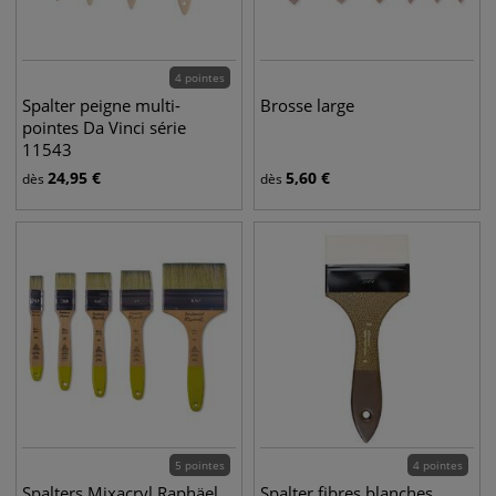
4 pointes
Spalter peigne multi-
Brosse large
pointes Da Vinci série
11543
24,95
€
5,60
€
dès
dès
5 pointes
4 pointes
Spalters Mixacryl Raphäel
Spalter fibres blanches