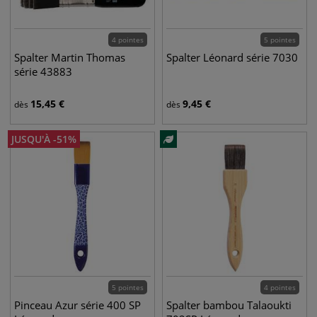
4 pointes
5 pointes
Spalter Martin Thomas
Spalter Léonard série 7030
série 43883
15,45
€
9,45
€
dès
dès
JUSQU'À
-
51
%
5 pointes
4 pointes
Pinceau Azur série 400 SP
Spalter bambou Talaoukti