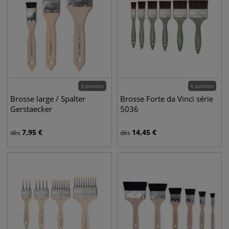
3 pointes
6 pointes
Brosse large / Spalter
Brosse Forte da Vinci série
Gerstaecker
5036
7,95
€
14,45
€
dès
dès