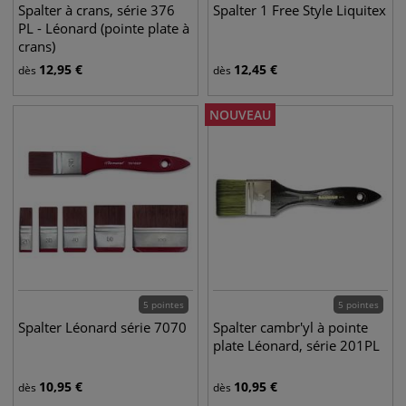
Spalter à crans, série 376
Spalter 1 Free Style Liquitex
PL - Léonard (pointe plate à
crans)
12,95
€
12,45
€
dès
dès
NOUVEAU
5 pointes
5 pointes
Spalter Léonard série 7070
Spalter cambr'yl à pointe
plate Léonard, série 201PL
10,95
€
10,95
€
dès
dès