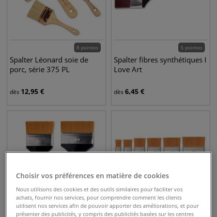
8 pointes
5 pointes
Spalter Léonard soie de
Spalter fibres synthétiques I
porc, série 375 PL
Love Art
12,95
€
6,45
€
dès
dès
Choisir vos préférences en matière de cookies
Nous utilisons des cookies et des outils similaires pour faciliter vos
achats, fournir nos services, pour comprendre comment les clients
utilisent nos services afin de pouvoir apporter des améliorations, et pour
présenter des publicités, y compris des publicités basées sur les centres