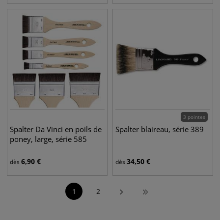
3 pointes
Spalter Da Vinci en poils de
Spalter blaireau, série 389
poney, large, série 585
6,90
€
34,50
€
dès
dès
1
2