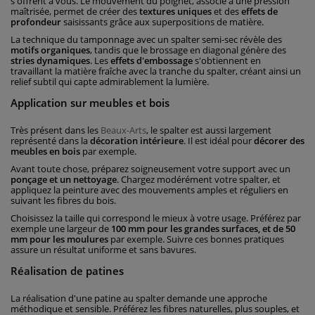
s'offrent à vous. Le mouvement du poignet, associé à une pression
maîtrisée, permet de créer des
textures uniques
et des
effets de
profondeur
saisissants grâce aux superpositions de matière.
La technique du tamponnage avec un spalter semi-sec révèle des
motifs organiques
, tandis que le brossage en diagonal génère des
stries dynamiques
. Les
effets d'embossage
s'obtiennent en
travaillant la matière fraîche avec la tranche du spalter, créant ainsi un
relief subtil qui capte admirablement la lumière.
Application sur meubles et bois
Très présent dans les
Beaux-Arts
, le spalter est aussi largement
représenté dans la
décoration intérieure
. Il est idéal pour
décorer des
meubles en bois
par exemple.
Avant toute chose, préparez soigneusement votre support avec un
ponçage et un nettoyage
. Chargez modérément votre spalter, et
appliquez la peinture avec des mouvements amples et réguliers en
suivant les fibres du bois.
Choisissez la taille qui correspond le mieux à votre usage. Préférez par
exemple une largeur de
100 mm pour les grandes surfaces, et de 50
mm pour les moulures
par exemple. Suivre ces bonnes pratiques
assure un résultat uniforme et sans bavures.
Réalisation de patines
La réalisation d'une patine au spalter demande une approche
méthodique et sensible. Préférez les fibres naturelles, plus souples, et