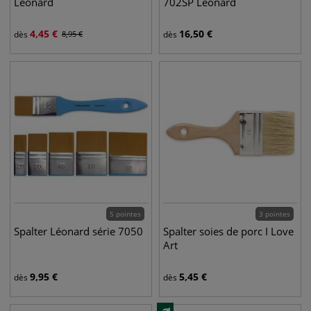
Léonard
702SP Léonard
4,45
€
16,50
€
dès
8,95
€
dès
5 pointes
3 pointes
Spalter Léonard série 7050
Spalter soies de porc I Love
Art
9,95
€
5,45
€
dès
dès