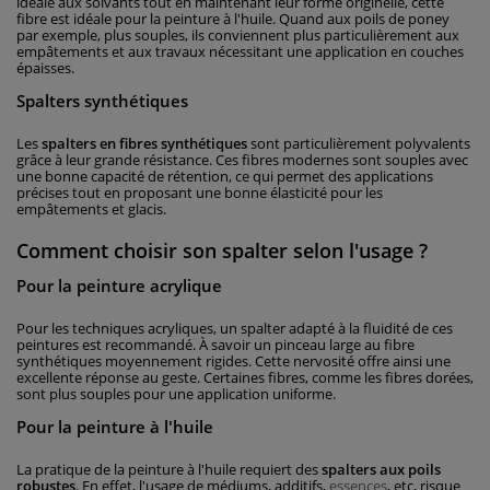
idéale aux solvants tout en maintenant leur forme originelle, cette
fibre est idéale pour la peinture à l'huile. Quand aux poils de poney
par exemple, plus souples, ils conviennent plus particulièrement aux
empâtements et aux travaux nécessitant une application en couches
épaisses.
Spalters synthétiques
Les
spalters en fibres synthétiques
sont particulièrement polyvalents
grâce à leur grande résistance. Ces fibres modernes sont souples avec
une bonne capacité de rétention, ce qui permet des applications
précises tout en proposant une bonne élasticité pour les
empâtements et glacis.
Comment choisir son spalter selon l'usage ?
Pour la peinture acrylique
Pour les techniques acryliques, un spalter adapté à la fluidité de ces
peintures est recommandé. À savoir un pinceau large au fibre
synthétiques moyennement rigides. Cette nervosité offre ainsi une
excellente réponse au geste. Certaines fibres, comme les fibres dorées,
sont plus souples pour une application uniforme.
Pour la peinture à l'huile
La pratique de la peinture à l'huile requiert des
spalters aux poils
robustes
. En effet, l'usage de médiums, additifs,
essences
, etc, risque