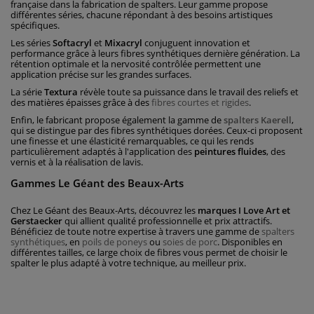
française dans la fabrication de spalters. Leur gamme propose
différentes séries, chacune répondant à des besoins artistiques
spécifiques.
Les séries
Softacryl
et
Mixacryl
conjuguent innovation et
performance grâce à leurs fibres synthétiques dernière génération. La
rétention optimale et la nervosité contrôlée permettent une
application précise sur les grandes surfaces.
La série
Textura
révèle toute sa puissance dans le travail des reliefs et
des matières épaisses grâce à des
fibres courtes et rigides
.
Enfin, le fabricant propose également la gamme de
spalters Kaerell
,
qui se distingue par des fibres synthétiques dorées. Ceux-ci proposent
une finesse et une élasticité remarquables, ce qui les rends
particulièrement adaptés à l'application des
peintures fluides
, des
vernis et à la réalisation de lavis.
Gammes Le Géant des Beaux-Arts
Chez Le Géant des Beaux-Arts, découvrez les
marques I Love Art et
Gerstaecker
qui allient qualité professionnelle et prix attractifs.
Bénéficiez de toute notre expertise à travers une gamme de
spalters
synthétiques
, en
poils de poneys
ou
soies de porc
. Disponibles en
différentes tailles, ce large choix de fibres vous permet de choisir le
spalter le plus adapté à votre technique, au meilleur prix.