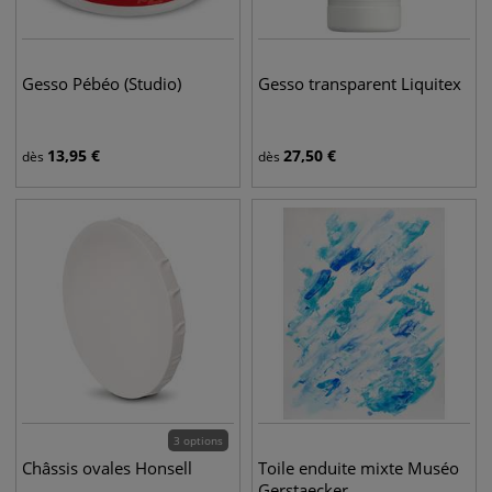
Gesso Pébéo (Studio)
Gesso transparent Liquitex
13,95
€
27,50
€
dès
dès
3 options
Châssis ovales Honsell
Toile enduite mixte Muséo
Gerstaecker