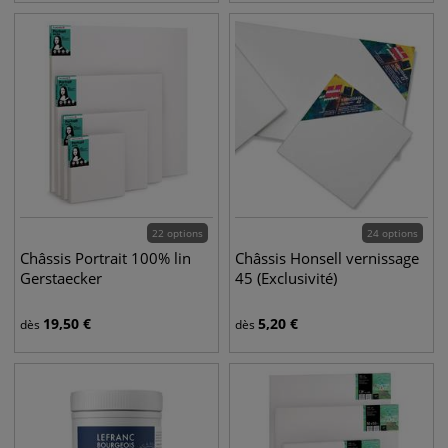
22 options
24 options
Châssis Portrait 100% lin
Châssis Honsell vernissage
Gerstaecker
45 (Exclusivité)
19,50
€
5,20
€
dès
dès