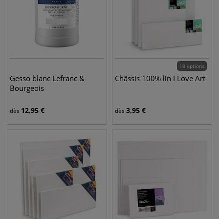
18 options
Gesso blanc Lefranc &
Châssis 100% lin I Love Art
Bourgeois
12,95
€
3,95
€
dès
dès