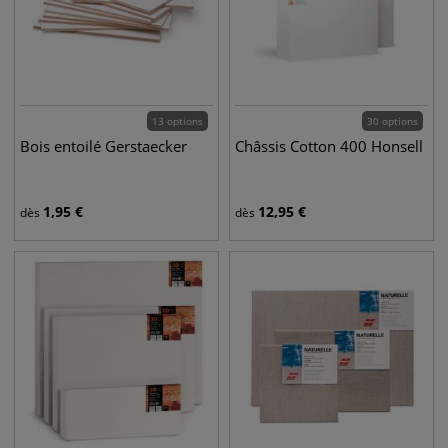
13 options
30 options
Bois entoilé Gerstaecker
Châssis Cotton 400 Honsell
1,95
€
12,95
€
dès
dès