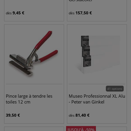
9,45
€
157,50
€
dès
dès
41 options
Pince large à tendre les
Museo Professionnal XL Alu
toiles 12 cm
- Peter van Ginkel
39,50
€
81,40
€
dès
JUSQU'À
-
50
%