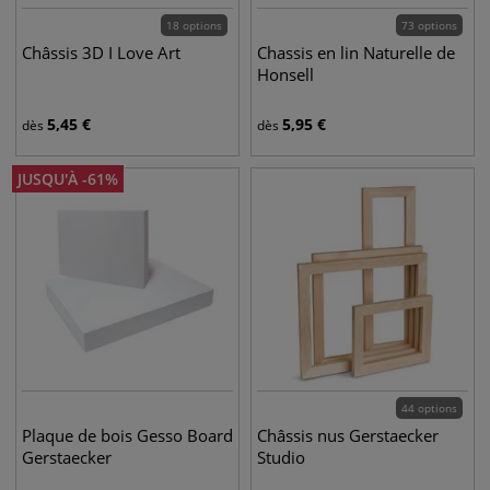
18 options
73 options
Châssis 3D I Love Art
Chassis en lin Naturelle de
Honsell
5,45
€
5,95
€
dès
dès
JUSQU'À
-
61
%
44 options
Plaque de bois Gesso Board
Châssis nus Gerstaecker
Gerstaecker
Studio