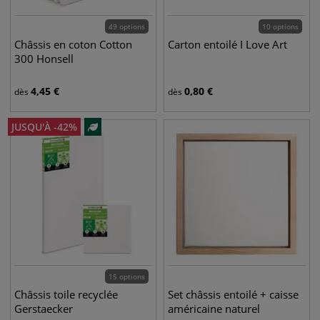
49 options
10 options
Châssis en coton Cotton
Carton entoilé I Love Art
300 Honsell
4,45
€
0,80
€
dès
dès
JUSQU'À
-
42
%
15 options
Châssis toile recyclée
Set châssis entoilé + caisse
Gerstaecker
américaine naturel