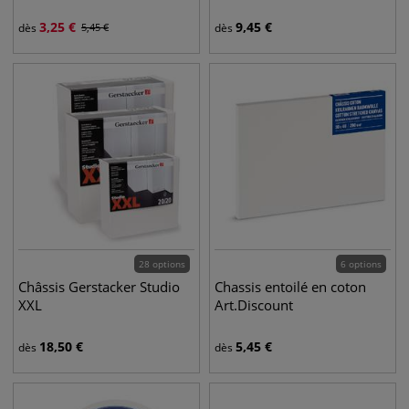
3,25
€
9,45
€
dès
5,45
€
dès
28 options
6 options
Châssis Gerstacker Studio
Chassis entoilé en coton
XXL
Art.Discount
18,50
€
5,45
€
dès
dès