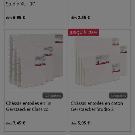
Studio XL - 3D
6,95
€
2,35
€
dès
dès
JUSQU'À
-
26
%
124 options
78 options
Châssis entoilés en lin
Châssis entoilés en coton
Gerstaecker Classico
Gerstaecker Studio 2
7,45
€
5,95
€
dès
dès