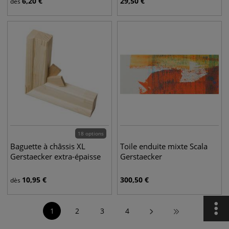
6,20
€
29,50
€
dès
18 options
Baguette à châssis XL
Toile enduite mixte Scala
Gerstaecker extra-épaisse
Gerstaecker
10,95
€
300,50
€
dès
1
2
3
4