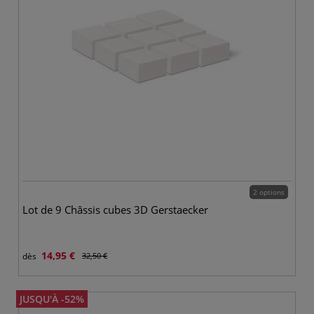
2 options
Lot de 9 Châssis cubes 3D Gerstaecker
14,95 €
dès
32,50 €
JUSQU'À -52%