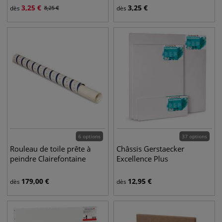
3,25
€
3,25
€
dès
8,25
€
dès
6 options
37 options
Rouleau de toile prête à
Châssis Gerstaecker
peindre Clairefontaine
Excellence Plus
179,00
€
12,95
€
dès
dès