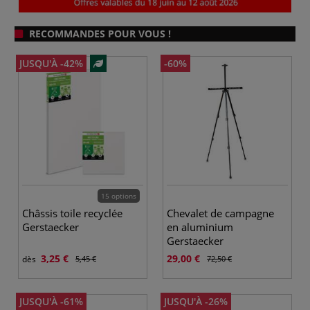
RECOMMANDES POUR VOUS !
JUSQU'À -42%
-60%
15 options
Châssis toile recyclée
Chevalet de campagne
Gerstaecker
en aluminium
Gerstaecker
3,25 €
29,00 €
dès
5,45 €
72,50 €
JUSQU'À -61%
JUSQU'À -26%