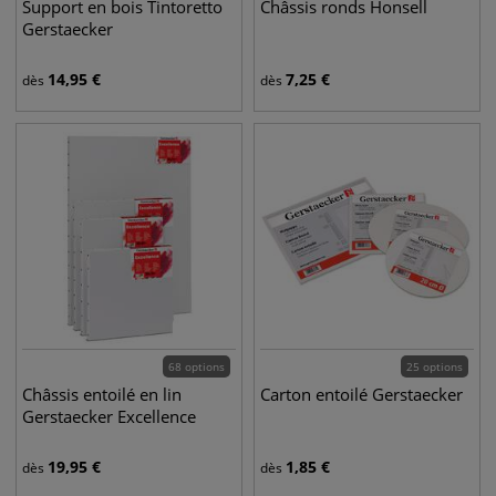
Support en bois Tintoretto
Châssis ronds Honsell
Gerstaecker
14,95
€
7,25
€
dès
dès
68 options
25 options
Châssis entoilé en lin
Carton entoilé Gerstaecker
Gerstaecker Excellence
19,95
€
1,85
€
dès
dès