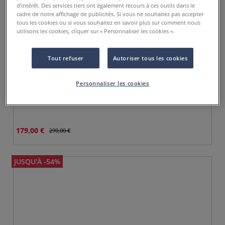
d’intérêt. Des services tiers ont également recours à ces outils dans le
cadre de notre affichage de publicités. Si vous ne souhaitez pas accepter
tous les cookies ou si vous souhaitez en savoir plus sur comment nous
utilisons les cookies, cliquer sur « Personnaliser les cookies ».
Tout refuser
Autoriser tous les cookies
Personnaliser les cookies
Rouleau toile recyclée Gerstaecker
179,00 €
299,00 €
JUSQU'À -54%