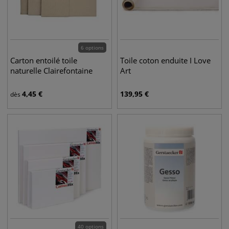
6 options
Carton entoilé toile
Toile coton enduite I Love
naturelle Clairefontaine
Art
4,45
€
139,95
€
dès
40 options