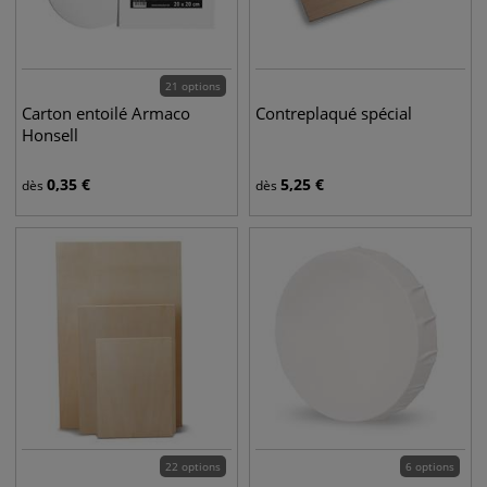
21 options
Carton entoilé Armaco
Contreplaqué spécial
Honsell
0,35
€
5,25
€
dès
dès
22 options
6 options