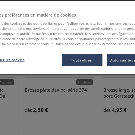
os préférences en matière de cookies
ns des cookies et des outils similaires pour faciliter vos achats, fournir nos services, 
clients utilisent nos services afin de pouvoir apporter des améliorations, et pour prés
y compris des publicités basées sur les centres d’intérêt. Des services tiers ont également
le cadre de notre affichage de publicités. Si vous ne souhaitez pas accepter tous les coo
 savoir plus sur comment nous utilisons les cookies, cliquer sur « Personnaliser les cook
er les cookies
Tout refuser
Autoriser tous
7 pointes
9 pointes
te
Brosse plate daVinci série 374
Brosse large, s
 Da
porc Gerstaeck
2,50
€
4,95
€
dès
dès