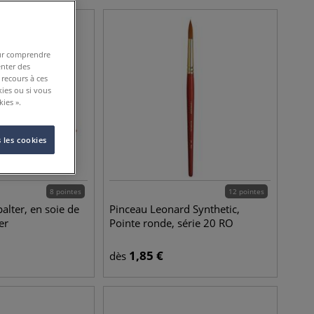
pour comprendre
enter des
 recours à ces
kies ou si vous
ies ».
 les cookies
8 pointes
12 pointes
palter, en soie de
Pinceau Leonard Synthetic,
er
Pointe ronde, série 20 RO
1,85
€
dès