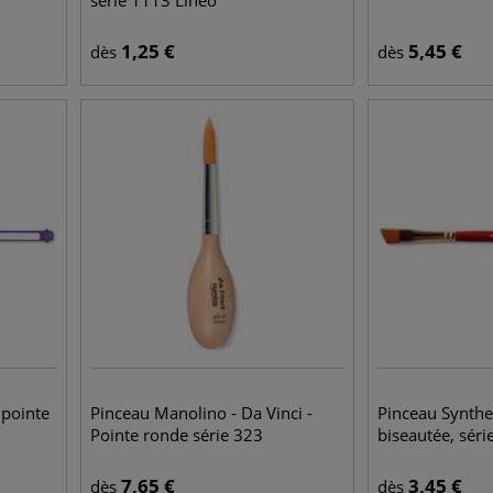
série 1113 Lineo
1,25
€
5,45
€
dès
dès
 pointe
Pinceau Manolino - Da Vinci -
Pinceau Synthe
Pointe ronde série 323
biseautée, sér
7,65
€
3,45
€
dès
dès