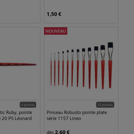
1,50
€
NOUVEAU
3 pointes
12 pointes
tic Ruby, pointe
Pinceau Robusto pointe plate
ie 20 PS Léonard
série 1157 Lineo
2,60
€
dès