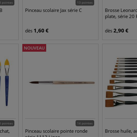
3 pointes
13 pointes
 B
Pinceau scolaire Jax série C
Brosse Leonard
plate, série 20
1,60
€
2,90
€
dès
dès
NOUVEAU
0 pointes
14 pointes
chat,
Pinceau scolaire pointe ronde
Brosse huile, a