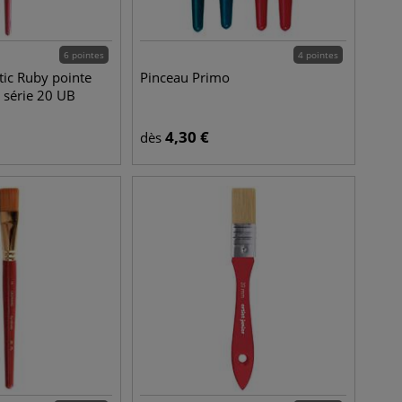
6 pointes
4 pointes
tic Ruby pointe
Pinceau Primo
 série 20 UB
4,30
€
dès