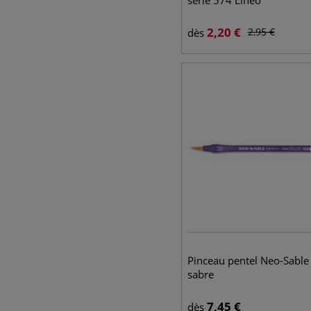
série 574 Lineo
2,20
€
2,95
€
dès
Pinceau pentel Neo-Sable
sabre
7,45
€
dès