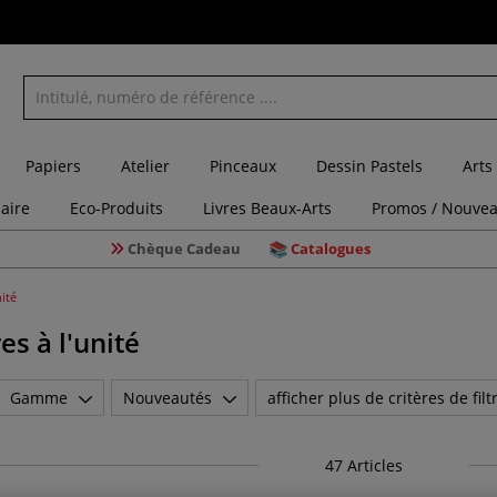
Papiers
Atelier
Pinceaux
Dessin Pastels
Arts
laire
Eco-Produits
Livres Beaux-Arts
Promos / Nouvea
Chèque Cadeau
Catalogues
nité
es à l'unité
Gamme
Nouveautés
afficher plus de critères de filt
47
Articles