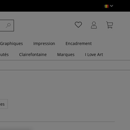
 Graphiques
Impression
Encadrement
utés
Clairefontaine
Marques
I Love Art
res