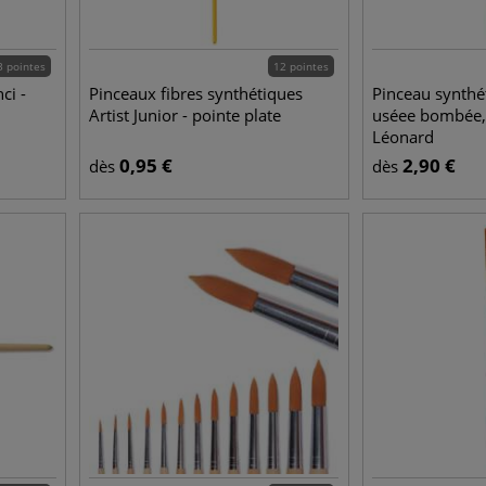
3 pointes
12 pointes
ci -
Pinceaux fibres synthétiques
Pinceau synthé
Artist Junior - pointe plate
uséee bombée,
Léonard
0,95
€
2,90
€
dès
dès