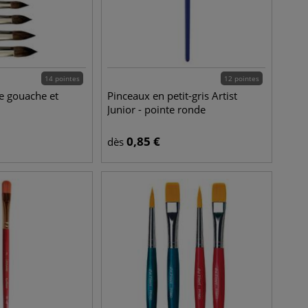
14 pointes
12 pointes
re gouache et
Pinceaux en petit-gris Artist
Junior - pointe ronde
0,85
€
dès