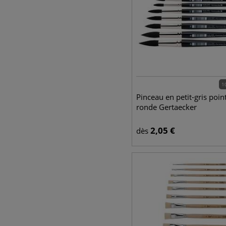
1
Pinceau en petit-gris poin
ronde Gertaecker
2,05
€
dès