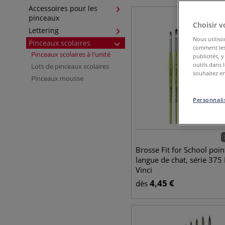
Accessoires pour les
pinceaux
Choisir v
Lettering
Nous utiliso
Pinceaux scolaires
comment les 
Pinceaux scolaires à l'unité
publicités, 
outils dans 
Lots de pinceaux scolaires
souhaitez en
Pinceaux mousse
Personnalis
Brosse Fit for School poin
langue de chat, série 375
Vinci
4,45
€
dès