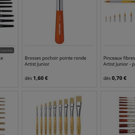
0 pointes
te
Brosses pochoir pointe ronde
Pinceaux fibre
Artist Junior
Artist Junior -
1,60
€
0,70
€
dès
dès