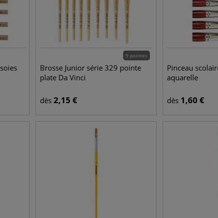
9 pointes
soies
Brosse Junior série 329 pointe
Pinceau scolai
plate Da Vinci
aquarelle
2,15
€
1,60
€
dès
dès