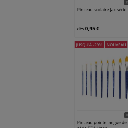
2
Pinceau scolaire Jax série
0,95
€
dès
JUSQU'À
-
29
%
NOUVEAU
1
Pinceau pointe langue de 