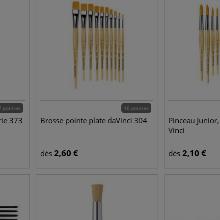
7 pointes
10 pointes
rie 373
Brosse pointe plate daVinci 304
Pinceau Junior,
Vinci
2,60
€
2,10
€
dès
dès