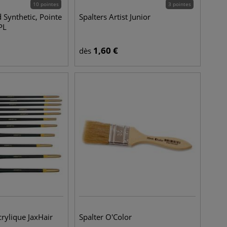
10 pointes
3 pointes
 Synthetic, Pointe
Spalters Artist Junior
 PL
1,60
€
dès
crylique JaxHair
Spalter O'Color