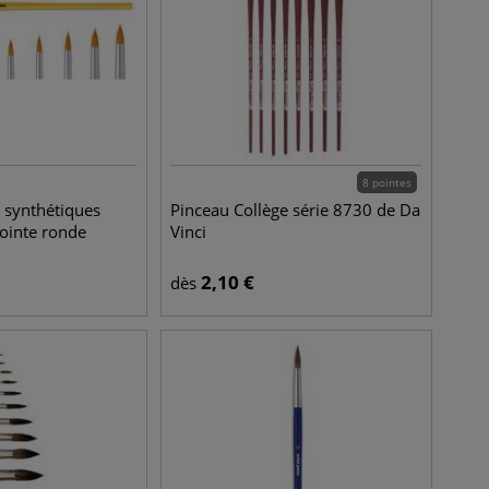
8 pointes
s synthétiques
Pinceau Collège série 8730 de Da
 pointe ronde
Vinci
2,10
€
dès