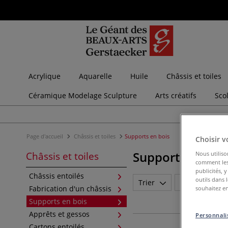
Acrylique
Aquarelle
Huile
Châssis et toiles
Céramique Modelage Sculpture
Arts créatifs
Sco
Page d'accueil
Châssis et toiles
Supports en bois
Choisir v
Supports en boi
Nous utiliso
Châssis et toiles
comment les 
publicités, 
Châssis entoilés
outils dans 
Trier
Marque
Fabrication d'un châssis
souhaitez en
Supports en bois
Apprêts et gessos
Personnalis
Cartons entoilés