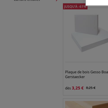
JUSQU'À
-
61
%
Plaque de bois Gesso Boa
Gerstaecker
3,25
€
8,25
€
dès