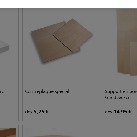
rd
Contreplaqué spécial
Support en bois
Gerstaecker
5,25
€
14,95
€
dès
dès