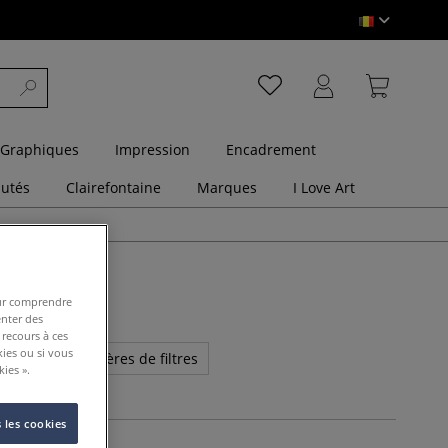
 Graphiques
Impression
Encadrement
utés
Clairefontaine
Marques
I Love Art
pour comprendre
enter des
 recours à ces
kies ou si vous
cher plus de critères de filtres
ies ».
 les cookies