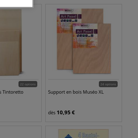
22 options
24 options
 Tintoretto
Support en bois Muséo XL
10,95
€
dès