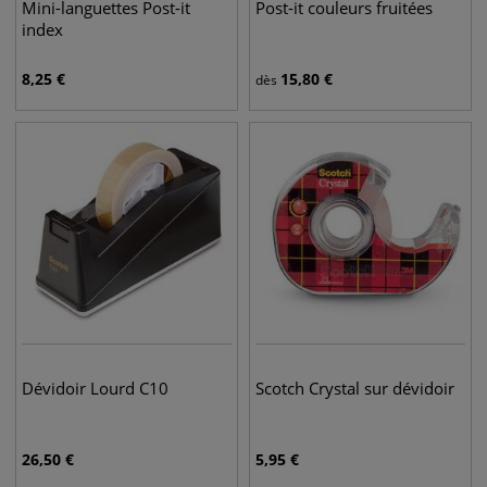
Mini-languettes Post-it
Post-it couleurs fruitées
index
8,25
€
15,80
€
dès
Dévidoir Lourd C10
Scotch Crystal sur dévidoir
26,50
€
5,95
€