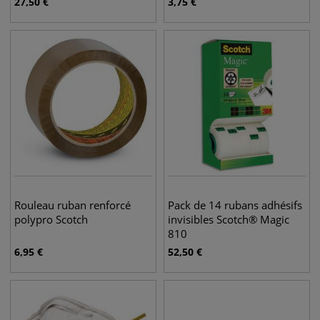
27,50
€
3,75
€
Rouleau ruban renforcé
Pack de 14 rubans adhésifs
polypro Scotch
invisibles Scotch® Magic
810
6,95
€
52,50
€