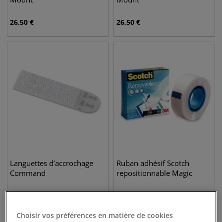
26,50
€
26,50
€
Languettes d’accrochage
Ruban adhésif Scotch
Command
repositionnable Magic
9,45
€
5,75
€
Choisir vos préférences en matière de cookies