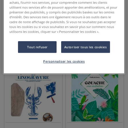
achats, fournir nos services, pour comprendre comment les clients
utilisent nos services afin de pouvoir apporter des améliorations, et pour
présenter des publicités, y compris des publicités basées sur les centres
d’intérêt. Des services tiers ont également recours à ces outils dans le
cadre de notre affichage de publicités. Si vous ne souhaitez pas accepter
tous les cookies ou si vous souhaitez en savoir plus sur comment nous
utilisons les cookies, cliquer sur « Personnaliser les cookies ».
Nuanciers - Eloge du subtil
Le nuancier du peintre -
Huile et acrylique
Tout refuser
Autoriser tous les cookies
59,00
€
15,95
€
Personnaliser les cookies