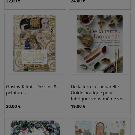
22,00
€
24,00
€
Gustav Klimt - Dessins &
De la terre à l'aquarelle -
peintures
Guide pratique pour
fabriquer vous-même vos
aquarelles minérales
20,00
€
19,90
€