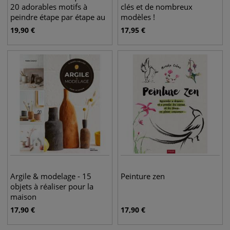
20 adorables motifs à
clés et de nombreux
peindre étape par étape au
modèles !
meilleur prix chez Le Géant
19,90
€
17,95
€
des Beaux-Arts, librairie
d'art en ligne.
Argile & modelage - 15
Peinture zen
objets à réaliser pour la
maison
17,90
€
17,90
€