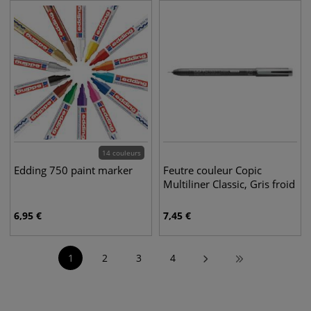
14 couleurs
Edding 750 paint marker
Feutre couleur Copic
Multiliner Classic, Gris froid
6,95
€
7,45
€
1
2
3
4