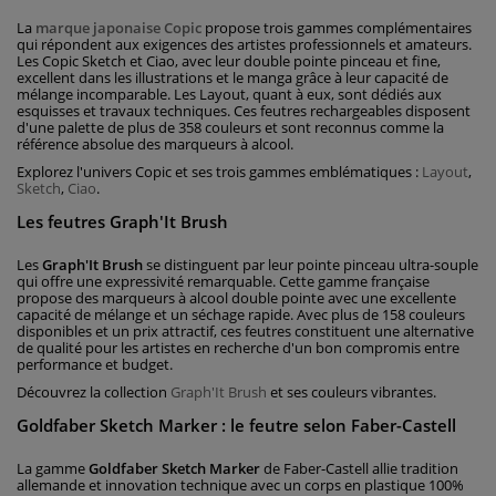
La
marque japonaise Copic
propose trois gammes complémentaires
qui répondent aux exigences des artistes professionnels et amateurs.
Les Copic Sketch et Ciao, avec leur double pointe pinceau et fine,
excellent dans les illustrations et le manga grâce à leur capacité de
mélange incomparable. Les Layout, quant à eux, sont dédiés aux
esquisses et travaux techniques. Ces feutres rechargeables disposent
d'une palette de plus de 358 couleurs et sont reconnus comme la
référence absolue des marqueurs à alcool.
Explorez l'univers Copic et ses trois gammes emblématiques :
Layout
,
Sketch
,
Ciao
.
Les feutres Graph'It Brush
Les
Graph'It Brush
se distinguent par leur pointe pinceau ultra-souple
qui offre une expressivité remarquable. Cette gamme française
propose des marqueurs à alcool double pointe avec une excellente
capacité de mélange et un séchage rapide. Avec plus de 158 couleurs
disponibles et un prix attractif, ces feutres constituent une alternative
de qualité pour les artistes en recherche d'un bon compromis entre
performance et budget.
Découvrez la collection
Graph'It Brush
et ses couleurs vibrantes.
Goldfaber Sketch Marker : le feutre selon Faber-Castell
La gamme
Goldfaber Sketch Marker
de Faber-Castell allie tradition
allemande et innovation technique avec un corps en plastique 100%