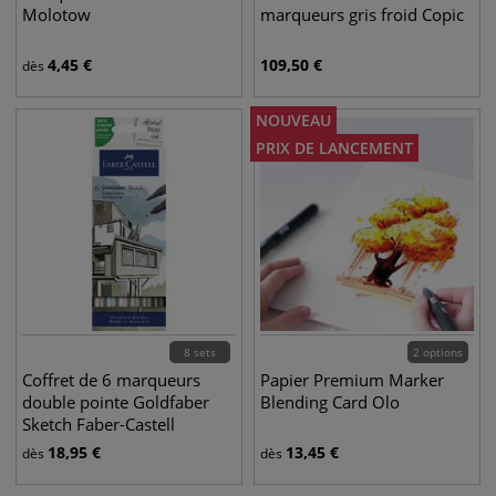
Molotow
marqueurs gris froid Copic
4,45
€
109,50
€
dès
NOUVEAU
PRIX DE LANCEMENT
8 sets
2 options
Coffret de 6 marqueurs
Papier Premium Marker
double pointe Goldfaber
Blending Card Olo
Sketch Faber-Castell
18,95
€
13,45
€
dès
dès