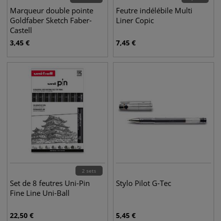
Marqueur double pointe
Feutre indélébile Multi
Goldfaber Sketch Faber-
Liner Copic
Castell
3,45
€
7,45
€
2 sets
Set de 8 feutres Uni-Pin
Stylo Pilot G-Tec
Fine Line Uni-Ball
22,50
€
5,45
€