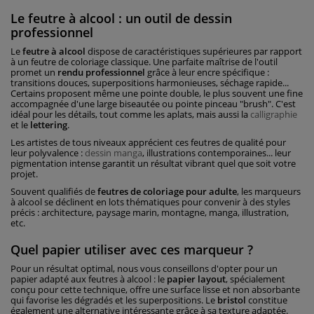
Le feutre à alcool : un outil de dessin
professionnel
Le
feutre à alcool
dispose de caractéristiques supérieures par rapport
à un feutre de coloriage classique. Une parfaite maîtrise de l'outil
promet un
rendu professionnel
grâce à leur encre spécifique :
transitions douces, superpositions harmonieuses, séchage rapide...
Certains proposent même une pointe double, le plus souvent une fine
accompagnée d'une large biseautée ou pointe pinceau "brush". C'est
idéal pour les détails, tout comme les aplats, mais aussi la
calligraphie
et le
lettering
.
Les artistes de tous niveaux apprécient ces feutres de qualité pour
leur polyvalence :
dessin manga
, illustrations contemporaines... leur
pigmentation intense garantit un résultat vibrant quel que soit votre
projet.
Souvent qualifiés de
feutres de coloriage pour adulte
, les marqueurs
à alcool se déclinent en lots thématiques pour convenir à des styles
précis : architecture, paysage marin, montagne, manga, illustration,
etc.
Quel papier utiliser avec ces marqueur ?
Pour un résultat optimal, nous vous conseillons d'opter pour un
papier adapté aux feutres à alcool : le
papier layout
, spécialement
conçu pour cette technique, offre une surface lisse et non absorbante
qui favorise les dégradés et les superpositions. Le
bristol
constitue
également une alternative intéressante grâce à sa texture adaptée.