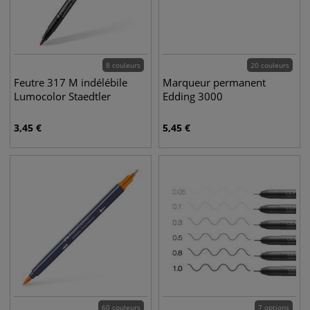
8 couleurs
20 couleurs
Feutre 317 M indélébile
Marqueur permanent
Lumocolor Staedtler
Edding 3000
3,45
€
5,45
€
60 couleurs
7 options