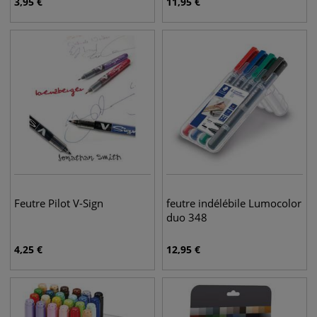
3,95
€
11,95
€
Feutre Pilot V-Sign
feutre indélébile Lumocolor
duo 348
4,25
€
12,95
€