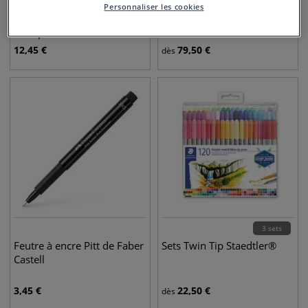
Feutre indélébile
Set de 24 marqueurs
Personnaliser les cookies
Lumocolor pour
Promarkers
transparent
Winsor&Newton
12,45
€
79,50
€
dès
3 sets
Feutre à encre Pitt de Faber
Sets Twin Tip Staedtler®
Castell
3,45
€
22,50
€
dès