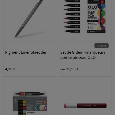
18 sets
Pigment Liner Staedtler
Set de 8 demi-marqueurs
pointe pinceau OLO
4,25
€
25,95
€
dès