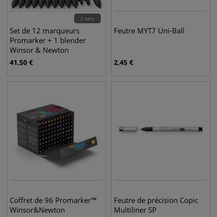
2 sets
Set de 12 marqueurs
Feutre MYT7 Uni-Ball
Promarker + 1 blender
Winsor & Newton
41,50
€
2,45
€
Coffret de 96 Promarker™
Feutre de précision Copic
Winsor&Newton
Multiliner SP