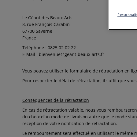
Personnalis
Le Géant des Beaux-Arts
8, rue François Carabin
67700 Saverne
France
Téléphone : 0825 02 02 22
E-Mail : bienvenue@geant-beaux-arts.fr
Vous pouvez utiliser le formulaire de rétractation en li
Pour respecter le délai de rétractation, il suffit que vo
Conséquences de la rétractation
En cas de rétractation valable, nous vous rembourserons 
du choix d’un mode de livraison autre que le mode stand
réception de votre notification de rétractation.
Le remboursement sera effectué en utilisant le même moy