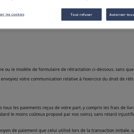
er les cookies
Tout refuser
Autoriser tous
gne ou le modèle de formulaire de rétractation ci-dessous, sans que c
us envoyiez votre communication relative à l’exercice du droit de rét
tous les paiements reçus de votre part, y compris les frais de livr
ard le moins coûteux proposé par nos soins), sans retard injustifié
en de paiement que celui utilisé lors de la transaction initiale, s