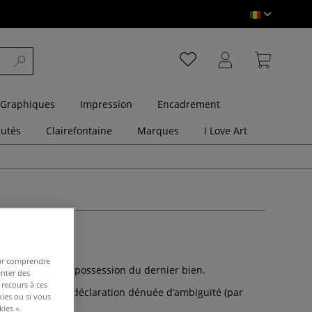
 Graphiques
Impression
Encadrement
utés
Clairefontaine
Marques
I Love Art
n.
pour comprendre
orteur, avez pris possession du dernier bien.
enter des
 recours à ces
t au moyen d’une déclaration dénuée d’ambiguïté (par
kies ou si vous
ies ».