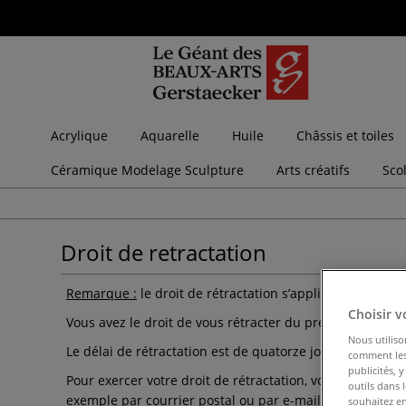
Acrylique
Aquarelle
Huile
Châssis et toiles
Céramique Modelage Sculpture
Arts créatifs
Sco
Droit de retractation
Remarque :
le droit de rétractation s’applique unique
Choisir v
Vous avez le droit de vous rétracter du présent contrat 
Nous utiliso
Le délai de rétractation est de quatorze jours à compter
comment les 
publicités, 
Pour exercer votre droit de rétractation, vous devez no
outils dans 
exemple par courrier postal ou par e-mail) à l’adresse s
souhaitez en