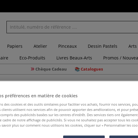
Papiers
Atelier
Pinceaux
Dessin Pastels
Arts
laire
Eco-Produits
Livres Beaux-Arts
Promos / Nouvea
Chèque Cadeau
Catalogues
x aquarelle
Set de 3 pinceaux Da Vinci Miniature Maestro, série 70
os préférences en matière de cookies
ns des cookies et des outils similaires pour faciliter vos achats, fournir nos services, 
clients utilisent nos services afin de pouvoir apporter des améliorations, et pour prés
Set de 3 
y compris des publicités basées sur les centres d’intérêt. Des services tiers ont également
Maestro, 
le cadre de notre affichage de publicités. Si vous ne souhaitez pas accepter tous les coo
 savoir plus sur comment nous utilisons les cookies, cliquer sur « Personnaliser les cook