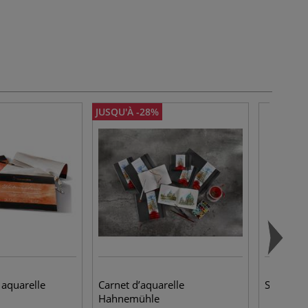
JUSQU'À -28%
 aquarelle
Carnet d’aquarelle
Savon vég
Hahnemühle