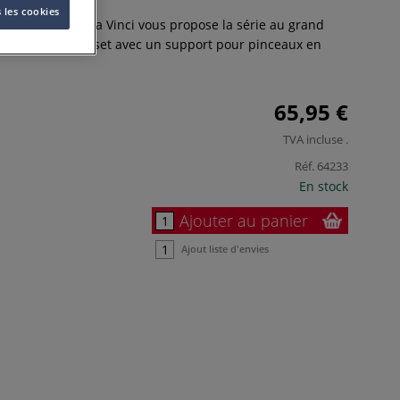
 les cookies
dée de cadeau, Da Vinci vous propose la série au grand
E MAESTRO en set avec un support pour pinceaux en
65,95 €
TVA incluse
.
Réf.
64233
En stock
Ajouter au panier
Ajout liste d'envies