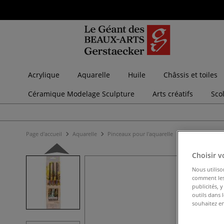
Acrylique
Aquarelle
Huile
Châssis et toiles
Céramique Modelage Sculpture
Arts créatifs
Sco
Page d'accueil
Aquarelle
Pinceaux pour l'aquarelle
Sets de pinceau
Choisir v
Nous utiliso
comment les 
publicités, 
outils dans 
souhaitez en