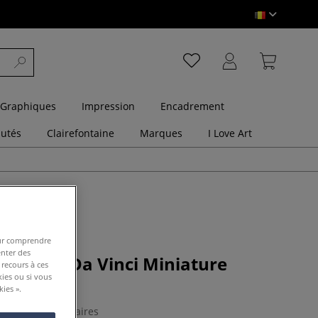
 Graphiques
Impression
Encadrement
utés
Clairefontaine
Marques
I Love Art
pour comprendre
enter des
pinceaux Da Vinci Miniature
 recours à ces
série 70
kies ou si vous
ies ».
0 Commentaires