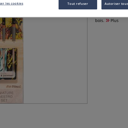
er les cookies
Tout refuser
Autoriser tous
Pour une belle i
succès MINIATUR
bois.
Plus