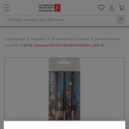
Page d'accueil
Aquarelle
Pinceaux pour l'aquarelle
Sets de pinceaux
aquarelle
Set de 3 pinceaux Da Vinci Miniature Maestro, série 76