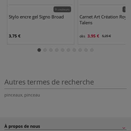
9 couleurs
15 c
Stylo encre gel Signo Broad
Carnet Art Création Royal
Talens
3,75 €
3,95 €
dès
5,25 €
Autres termes de recherche
pinceaux
,
pinceau
À propos de nous