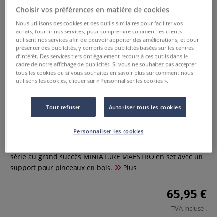
Choisir vos préférences en matière de cookies
Nous utilisons des cookies et des outils similaires pour faciliter vos
achats, fournir nos services, pour comprendre comment les clients
utilisent nos services afin de pouvoir apporter des améliorations, et pour
présenter des publicités, y compris des publicités basées sur les centres
d’intérêt. Des services tiers ont également recours à ces outils dans le
cadre de notre affichage de publicités. Si vous ne souhaitez pas accepter
tous les cookies ou si vous souhaitez en savoir plus sur comment nous
utilisons les cookies, cliquer sur « Personnaliser les cookies ».
Set de 3 pinceaux Da Vinci
Miniature Maestro, série 76
Tout refuser
Autoriser tous les cookies
0 Commentaires
Personnaliser les cookies
Pour une belle idée de cadeau, Da Vinci vous propose la
série au grand succès MINIATURE MAESTRO en set avec un
support pour pinceaux en bois.
Plus
65,95 €
TVA incluse
.