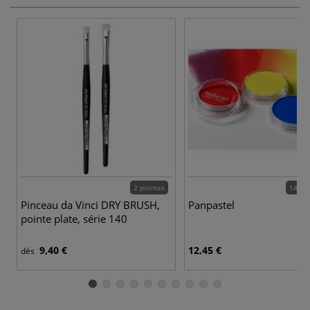
2 pointes
142 c
Pinceau da Vinci DRY BRUSH,
Panpastel
pointe plate, série 140
9,40 €
12,45 €
dès