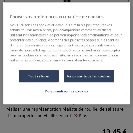
Choisir vos préférences en matière de cookies
Nous utilisons des cookies et des outils similaires pour faciliter vos
achats, fournir nos services, pour comprendre comment les clients
utilisent nos services afin de pouvoir apporter des améliorations, et pour
présenter des publicités, y compris des publicités basées sur les centres
d’intérêt. Des services tiers ont également recours à ces outils dans le
cadre de notre affichage de publicités. Si vous ne souhaitez pas accepter
tous les cookies ou si vous souhaitez en savoir plus sur comment nous
Pinceau Dry Brush Da Vinci,
utilisons les cookies, cliquer sur « Personnaliser les cookies ».
pointe langue de chat, série 145
Tout refuser
Autoriser tous les cookies
0 Commentaires
Le pinceau da Vinci DRY BRUSH, pointe langue de chat, série
Personnaliser les cookies
145 est un pinceau optimal pour la peinture de miniature.
Les modélistes utilisent la technique DRY BRUSH pour
réaliser une représentation réaliste de rouille, de salissure,
d´imtempéries ou vieillissement.
Plus
13,45 €