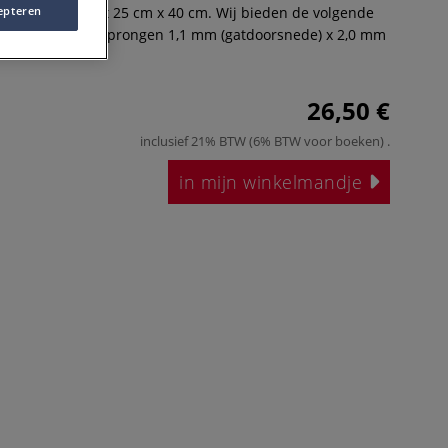
e 0,5 mm, formaat 25 cm x 40 cm. Wij bieden de volgende
epteren
ond gat fijn: versprongen 1,1 mm (gatdoorsnede) x 2,0 mm
26,50 €
inclusief 21% BTW (6% BTW voor boeken)
.
in mijn winkelmandje