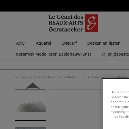
Acryl
Aquarel
Olieverf
Doeken en lijsten
Keramiek Modelleren Beeldhouwkunst
Vrijetijdsbest
Startpagina
Grafische kunst
Modelbouw
Platen voor modelbouw
Het is voor 
Gegevensbes
prioriteit. 
de navigatie
marketingin
in de instel