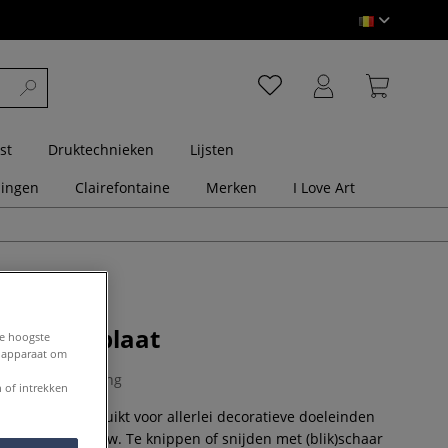
st
Druktechnieken
Lijsten
dingen
Clairefontaine
Merken
I Love Art
m rasterplaat
de hoogste
e apparaat om
0 Beoordeling
 of intrekken
plaat voor gebruikt voor allerlei decoratieve doeleinden
en maquettebouw. Te knippen of snijden met (blik)schaar