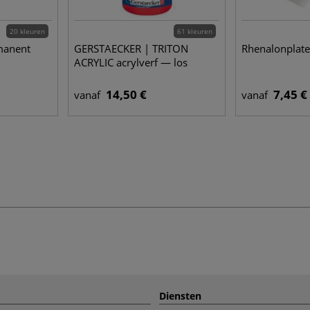
20 kleuren
61 kleuren
manent
GERSTAECKER | TRITON
Rhenalonplat
ACRYLIC acrylverf — los
14,50 €
7,45 €
vanaf
vanaf
Diensten