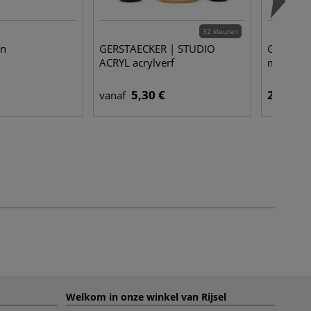
32 kleuren
en
GERSTAECKER | STUDIO
Grim'tou
ACRYL acrylverf
met kin
5,30 €
25,95 €
vanaf
Welkom in onze winkel van Rijsel