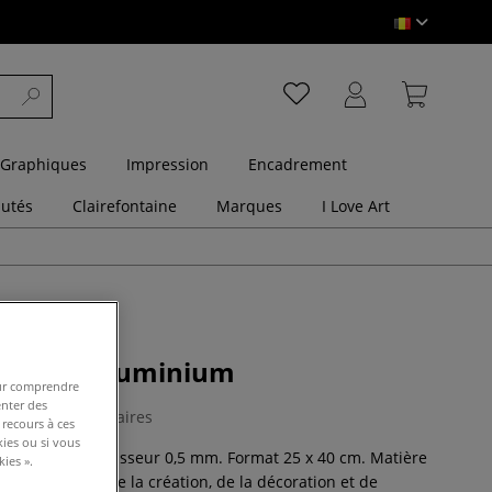
 Graphiques
Impression
Encadrement
utés
Clairefontaine
Marques
I Love Art
orée en aluminium
pour comprendre
enter des
0 Commentaires
 recours à ces
kies ou si vous
 aluminium, épaisseur 0,5 mm. Format 25 x 40 cm. Matière
ies ».
s les domaines de la création, de la décoration et de