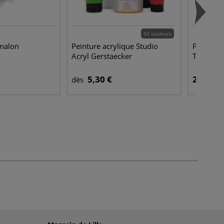
32 couleurs
nalon
Peinture acrylique Studio
Palette 
Acryl Gerstaecker
Tout
5,30 €
25,95 €
dès