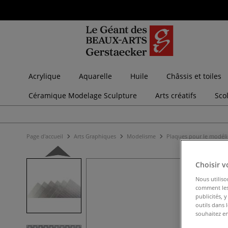
Acrylique
Aquarelle
Huile
Châssis et toiles
Céramique Modelage Sculpture
Arts créatifs
Sco
Page d'accueil
Arts Graphiques
Modelisme
Plaques pour le modél
Choisir v
Nous utiliso
comment les 
publicités, 
outils dans 
souhaitez en