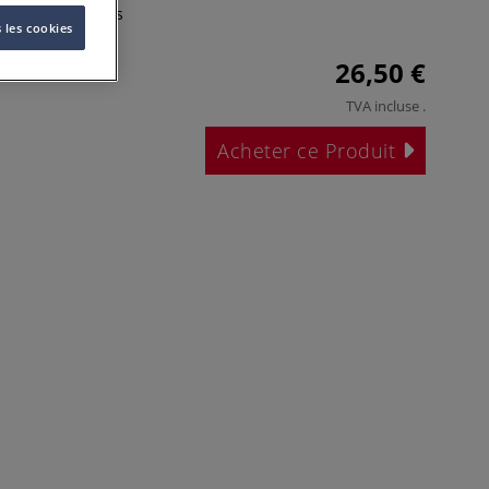
odélisme).
Plus
 les cookies
26,50 €
TVA incluse
.
Acheter ce Produit