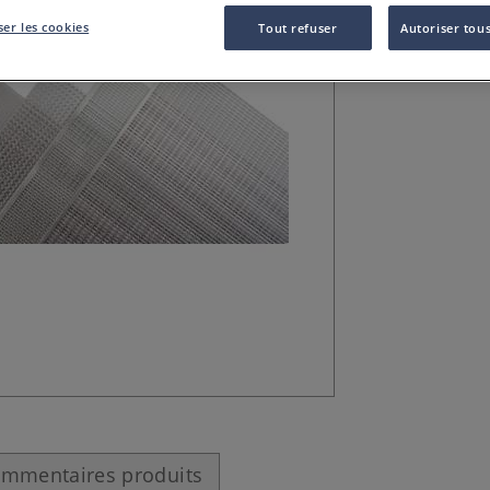
l’architecture (m
er les cookies
Tout refuser
Autoriser tous
mmentaires produits