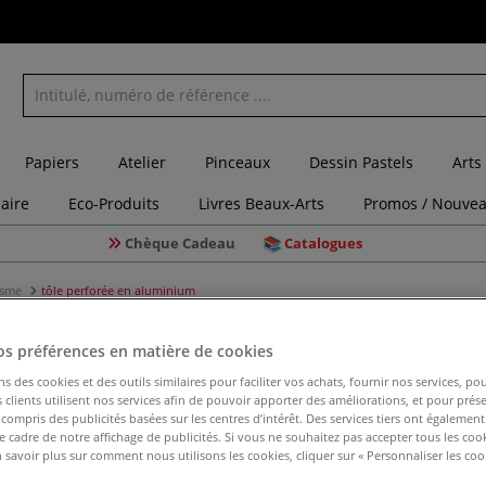
Papiers
Atelier
Pinceaux
Dessin Pastels
Arts
laire
Eco-Produits
Livres Beaux-Arts
Promos / Nouvea
Chèque Cadeau
Catalogues
isme
tôle perforée en aluminium
os préférences en matière de cookies
tôle perf
ns des cookies et des outils similaires pour faciliter vos achats, fournir nos services, 
clients utilisent nos services afin de pouvoir apporter des améliorations, et pour prés
y compris des publicités basées sur les centres d’intérêt. Des services tiers ont également
le cadre de notre affichage de publicités. Si vous ne souhaitez pas accepter tous les coo
Tôle perforée en
 savoir plus sur comment nous utilisons les cookies, cliquer sur « Personnaliser les cook
très utilisée dan