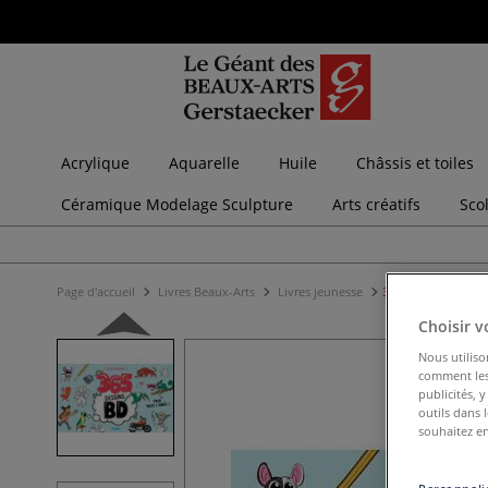
Acrylique
Aquarelle
Huile
Châssis et toiles
Céramique Modelage Sculpture
Arts créatifs
Sco
Page d'accueil
Livres Beaux-Arts
Livres jeunesse
365 dessins BD
Choisir v
Nous utiliso
comment les 
publicités, 
outils dans 
souhaitez en