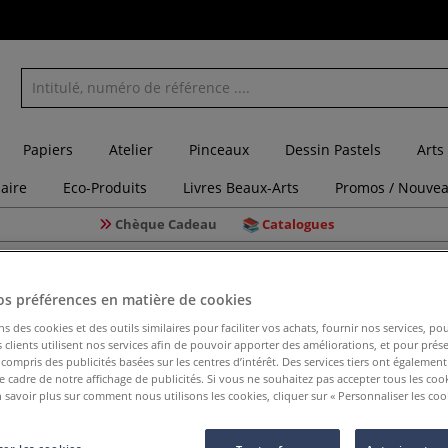
Papiers
Atelier
Pinceaux
Dessin Pastels
Arts
laire
Eco-Produits
Livres Beaux-Arts
Promos / Nouvea
Chèque Cadeau
Catalogues
os préférences en matière de cookies
ns des cookies et des outils similaires pour faciliter vos achats, fournir nos services, 
clients utilisent nos services afin de pouvoir apporter des améliorations, et pour prés
y compris des publicités basées sur les centres d’intérêt. Des services tiers ont également
365 dessi
le cadre de notre affichage de publicités. Si vous ne souhaitez pas accepter tous les coo
 savoir plus sur comment nous utilisons les cookies, cliquer sur « Personnaliser les cook