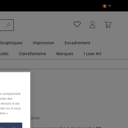
 Graphiques
Impression
Encadrement
utés
Clairefontaine
Marques
I Love Art
pour comprendre
enter des
 recours à ces
ns BD
kies ou si vous
ies ».
0 Commentaires