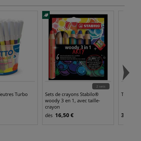
2 sets
feutres Turbo
Sets de crayons Stabilo®
Trieur ex
woody 3 en 1, avec taille-
crayon
16,50 €
36,50 €
dès