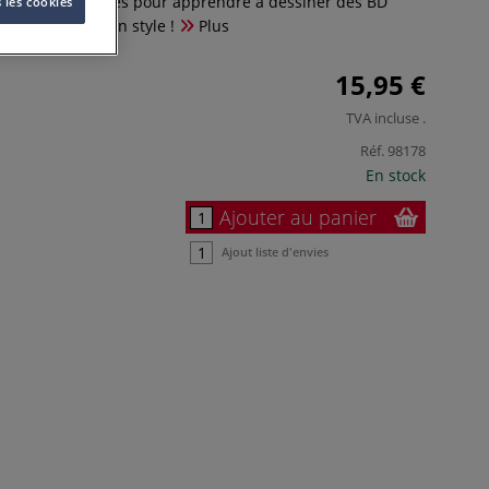
 avec 365 modèles pour apprendre à dessiner des BD
 les cookies
t développer son style !
Plus
15,95 €
TVA incluse
.
Réf.
98178
En stock
Ajouter au panier
Ajout liste d'envies