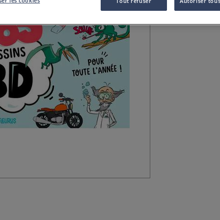
Un livre complet
er les cookies
Tout refuser
Autoriser tous
étape par étape e