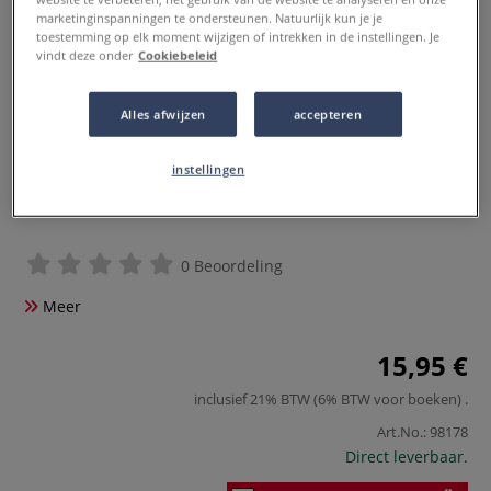
marketinginspanningen te ondersteunen. Natuurlijk kun je je
toestemming op elk moment wijzigen of intrekken in de instellingen. Je
vindt deze onder
Cookiebeleid
Alles afwijzen
accepteren
instellingen
0 Beoordeling
Meer
15,95 €
inclusief 21% BTW (6% BTW voor boeken)
.
Art.No.:
98178
Direct leverbaar.