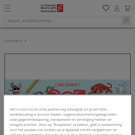
Startpagina
Het is voor ons en onze partners erg belangrijk om je een fijne
winkelervaring te kunnen bieden. Gegevensbeschermingsbeginselen
zoals gegevensbesparing, transparantie en beveiliging hebben de
hoogste prioriteit. Door op "Accepteren" te klikken, geef je toestemming
voor het opslaan van cookies op je apparaat om de navigatie van de
website te verbeteren, het gebruik van de website te analyseren en onze