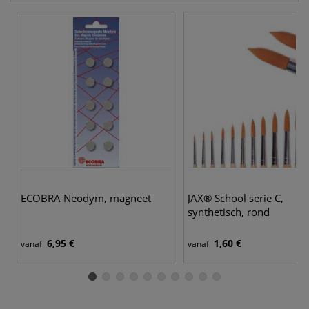
13
ECOBRA Neodym, magneet
JAX® School serie C,
synthetisch, rond
6,95 €
1,60 €
vanaf
vanaf