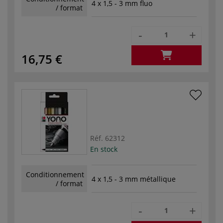
4 x 1,5 - 3 mm fluo
/ format
-
+
16,75 €
Réf.
62312
En stock
Conditionnement
4 x 1,5 - 3 mm métallique
/ format
-
+