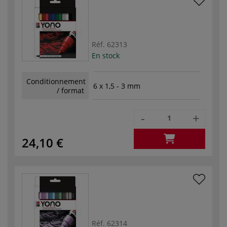
Réf.
62313
En stock
Conditionnement
6 x 1,5 - 3 mm
/ format
-
+
24,10 €
Réf.
62314