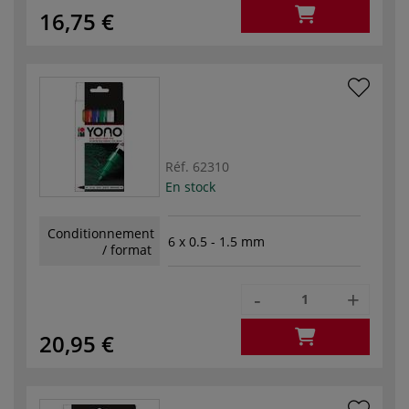
16,75 €
Réf.
62310
En stock
Conditionnement
6 x 0.5 - 1.5 mm
/ format
-
+
20,95 €