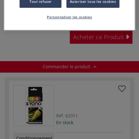
Tout refuser
Autoriser tous les cookies
dès
16,75 €
Personnaliser les cookies
TVA incluse
.
Acheter ce Produit
Commander le produit
Réf.
62311
En stock
Conditionnement