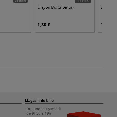
2 options
11 options
Crayon Bic Criterium
Effaceur 
1,30 €
1,25 €
Magasin de Lille
Du lundi au samedi
de 9h30 à 19h