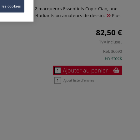
 les cookies
 thématique de 12 marqueurs Essentiels Copic Ciao, une
pour les artistes, étudiants ou amateurs de dessin.
Plus
82,50 €
TVA incluse
.
Réf.
36690
En stock
Ajouter au panier
Ajout liste d'envies