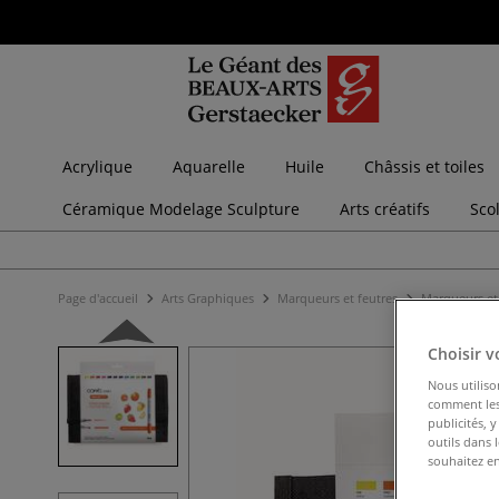
Acrylique
Aquarelle
Huile
Châssis et toiles
Céramique Modelage Sculpture
Arts créatifs
Sco
Page d'accueil
Arts Graphiques
Marqueurs et feutres
Marqueurs et 
Choisir v
Nous utiliso
comment les 
publicités, 
outils dans 
souhaitez en