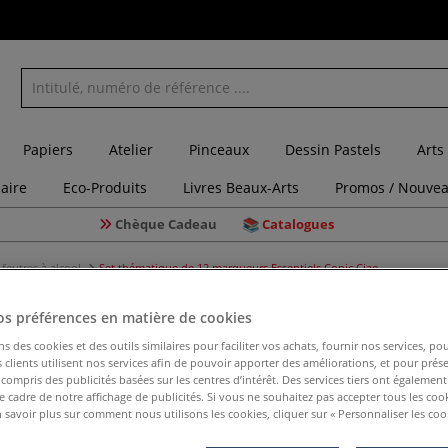
Papiers
Atelier
Pinceaux
Dessin Pastels
Arts
laire
Eco-Produits
Livres Beaux-Arts
Promos / Nouvea
Chèque Cadeau
Catalogues
feutres à alcool
Set thématique de 12 marqueurs Essentiels Copic Ciao
os préférences en matière de cookies
ns des cookies et des outils similaires pour faciliter vos achats, fournir nos services, 
clients utilisent nos services afin de pouvoir apporter des améliorations, et pour prés
Set thém
y compris des publicités basées sur les centres d’intérêt. Des services tiers ont également
Essentiel
le cadre de notre affichage de publicités. Si vous ne souhaitez pas accepter tous les coo
 savoir plus sur comment nous utilisons les cookies, cliquer sur « Personnaliser les cook