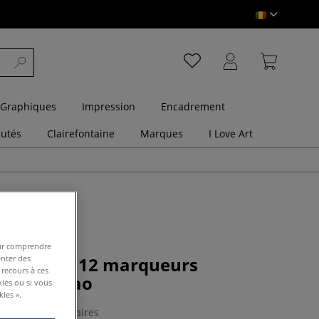
 Graphiques
Impression
Encadrement
utés
Clairefontaine
Marques
I Love Art
pour comprendre
enter des
atique de 12 marqueurs
 recours à ces
s Copic Ciao
kies ou si vous
ies ».
0 Commentaires