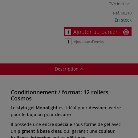
TVA incluse
.
Réf.
60210
En stock
Ajouter au panier
Ajout liste d'envies
Description
Conditionnement / format: 12 rollers,
Cosmos
Le
stylo gel Moonlight
est
idéal pour
dessiner
,
écrire
pour le
bujo
ou pour
décorer
.
Il possède une
encre spéciale
sous forme de gel avec
un
pigment à base d’eau
qui garantit une
couleur
brillante
,
intensive
, qui ne
pâlit pas
.