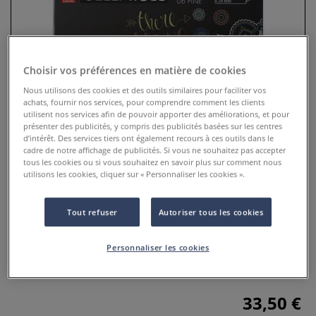
Choisir vos préférences en matière de cookies
Nous utilisons des cookies et des outils similaires pour faciliter vos
achats, fournir nos services, pour comprendre comment les clients
utilisent nos services afin de pouvoir apporter des améliorations, et pour
présenter des publicités, y compris des publicités basées sur les centres
d’intérêt. Des services tiers ont également recours à ces outils dans le
cadre de notre affichage de publicités. Si vous ne souhaitez pas accepter
tous les cookies ou si vous souhaitez en savoir plus sur comment nous
Set 12 rollers Gelly Roll Moonlight
utilisons les cookies, cliquer sur « Personnaliser les cookies ».
Sakura
Tout refuser
Autoriser tous les cookies
0 Commentaires
Personnaliser les cookies
Idéal pour dessiner, écrire pour le bujo ou pour décorer.
Plus
33,50 €