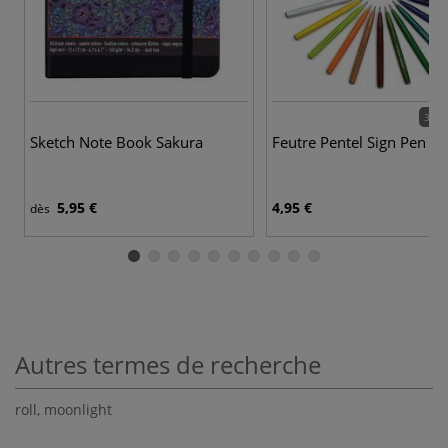
30 c
Sketch Note Book Sakura
Feutre Pentel Sign Pen
5,95 €
4,95 €
dès
Autres termes de recherche
roll
,
moonlight