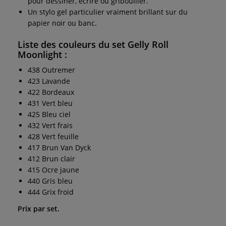
pour dessiner, écrire ou gribouiller.
Un stylo gel particulier vraiment brillant sur du
papier noir ou banc.
Liste des couleurs du set Gelly Roll
Moonlight :
438 Outremer
423 Lavande
422 Bordeaux
431 Vert bleu
425 Bleu ciel
432 Vert frais
428 Vert feuille
417 Brun Van Dyck
412 Brun clair
415 Ocre jaune
440 Gris bleu
444 Grix froid
Prix par set.