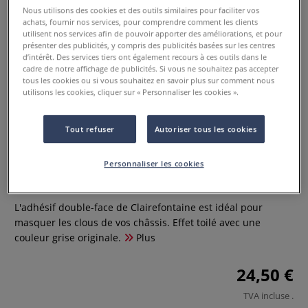
Nous utilisons des cookies et des outils similaires pour faciliter vos
achats, fournir nos services, pour comprendre comment les clients
utilisent nos services afin de pouvoir apporter des améliorations, et pour
présenter des publicités, y compris des publicités basées sur les centres
d’intérêt. Des services tiers ont également recours à ces outils dans le
cadre de notre affichage de publicités. Si vous ne souhaitez pas accepter
tous les cookies ou si vous souhaitez en savoir plus sur comment nous
utilisons les cookies, cliquer sur « Personnaliser les cookies ».
Tout refuser
Autoriser tous les cookies
Ruban adhésif bande de toile
grise
Personnaliser les cookies
0 Commentaires
L'adhésif double-face de Clairefontaine est idéal pour
masquer les clous de vos châssis. Effet toilé avec une
couleur grise originale.
Plus
24,50 €
TVA incluse
.