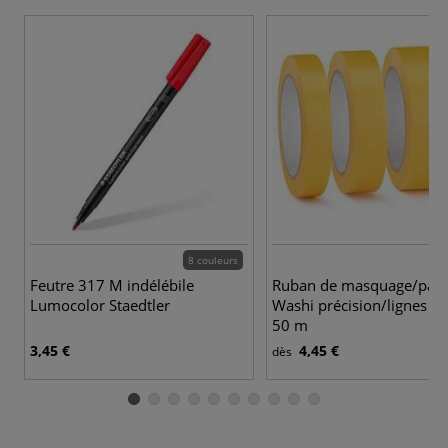
8 couleurs
Feutre 317 M indélébile
Ruban de masquage/papie
Lumocolor Staedtler
Washi précision/lignes fin
50 m
3,45 €
4,45 €
dès