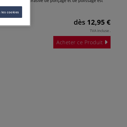
nt la surface abrasive de ponçage et de polissage est
us
 les cookies
dès
12,95 €
TVA incluse
.
Acheter ce Produit