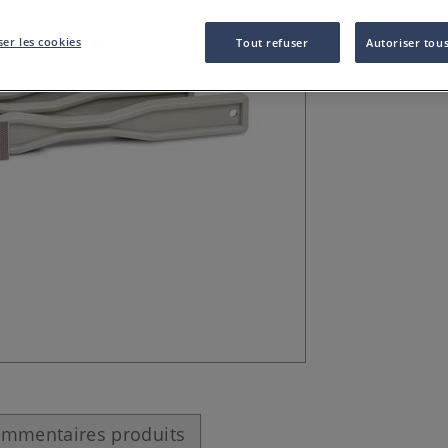
Râpe manuelle do
diamantée.
Pl
er les cookies
Tout refuser
Autoriser tous
mmentaires produits