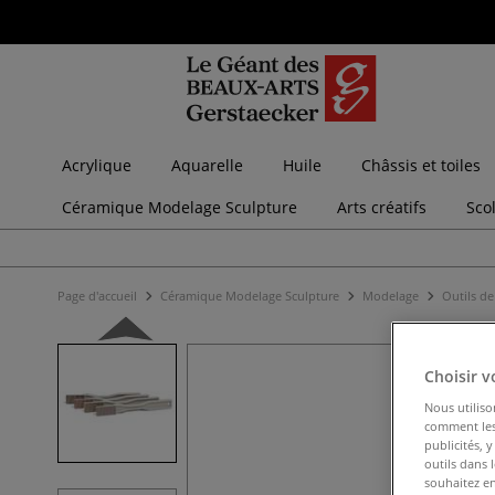
Acrylique
Aquarelle
Huile
Châssis et toiles
Céramique Modelage Sculpture
Arts créatifs
Sco
Page d'accueil
Céramique Modelage Sculpture
Modelage
Outils d
Choisir v
Nous utiliso
comment les 
publicités, 
outils dans 
souhaitez en