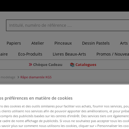
Papiers
Atelier
Pinceaux
Dessin Pastels
Arts
laire
Eco-Produits
Livres Beaux-Arts
Promos / Nouvea
Chèque Cadeau
Catalogues
e modelage
Râpe diamantée KGS
os préférences en matière de cookies
Râpe dia
ns des cookies et des outils similaires pour faciliter vos achats, fournir nos services, 
clients utilisent nos services afin de pouvoir apporter des améliorations, et pour prés
y compris des publicités basées sur les centres d’intérêt. Des services tiers ont également
le cadre de notre affichage de publicités. Si vous ne souhaitez pas accepter tous les coo
 savoir plus sur comment nous utilisons les cookies, cliquer sur « Personnaliser les cook