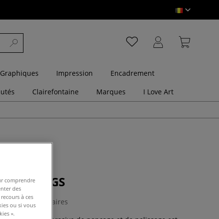
 Graphiques
Impression
Encadrement
utés
Clairefontaine
Marques
I Love Art
mantée KGS
pour comprendre
enter des
 recours à ces
0 Commentaires
kies ou si vous
ies ».