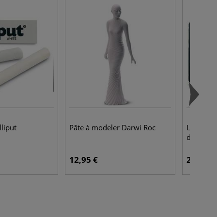
liput
Pâte à modeler Darwi Roc
Lot de 10
diamant
12,95 €
24,95 €