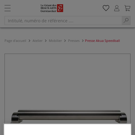
Page d'accueil
Atelier
Mobilier
Presses
Presse Akua Speedball