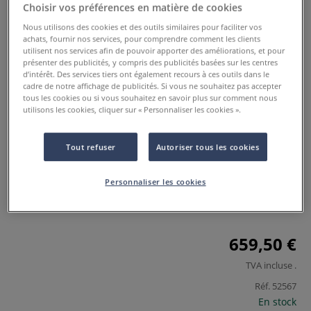
Choisir vos préférences en matière de cookies
Nous utilisons des cookies et des outils similaires pour faciliter vos
achats, fournir nos services, pour comprendre comment les clients
utilisent nos services afin de pouvoir apporter des améliorations, et pour
présenter des publicités, y compris des publicités basées sur les centres
d’intérêt. Des services tiers ont également recours à ces outils dans le
cadre de notre affichage de publicités. Si vous ne souhaitez pas accepter
tous les cookies ou si vous souhaitez en savoir plus sur comment nous
utilisons les cookies, cliquer sur « Personnaliser les cookies ».
Presse Akua Speedball
Tout refuser
Autoriser tous les cookies
0 Commentaires
Presse amovible pour des techniques d’impression légères
Personnaliser les cookies
comme la monotypie, la pointe sèche et la collagraphie.
Plus
659,50 €
TVA incluse
.
Réf.
52567
En stock