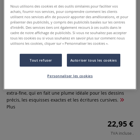
Nous utilisons des cookies et des outils similaires pour faciliter vos
achats, fournir nos services, pour comprendre comment les clients
utilisent nos services afin de pouvoir apporter des améliorations, et pour
présenter des publicités, y compris des publicités basées sur les centres
d’intérêt. Des services tiers ont également recours à ces outils dans le
cadre de notre affichage de publicités. Si vous ne souhaitez pas accepter
tous les cookies ou si vous souhaitez en savoir plus sur comment nous
utilisons les cookies, cliquer sur « Personnaliser les cookies ».
Plume à dessin Hiro Leonardt 700
Tout refuser
Autoriser tous les cookies
0 Commentaires
Personnaliser les cookies
La Plume à dessin Hiro Leonardt 700 possède une pointe
extra-fine, qui en fait une plume idéale pour les dessins
précis, les esquisses exactes et les écritures cursives.
Plus
22,95 €
TVA incluse
.